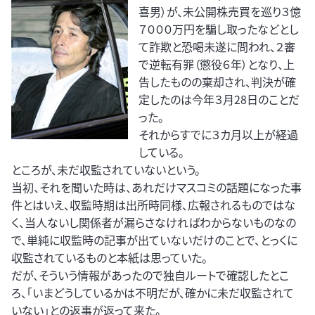
喜男）が、未公開株売買を巡り３億
７０００万円を騙し取ったなどとし
て詐欺と恐喝未遂に問われ、２審
で逆転有罪（懲役６年）となり、上
告したものの棄却され、判決が確
定したのは今年３月28日のことだ
った。
それからすでに３カ月以上が経過
している。
ところが、未だ収監されていないという。
当初、それを聞いた時は、あれだけマスコミの話題になった事
件とはいえ、収監時期は出所時同様、広報されるものではな
く、当人ないし関係者が漏らさなければわからないものなの
で、単純に収監時の記事が出ていないだけのことで、とっくに
収監されているものと本紙は思っていた。
だが、そういう情報があったので独自ルートで確認したとこ
ろ、「いまどうしているかは不明だが、確かに未だ収監されて
いない」との返事が返って来た。