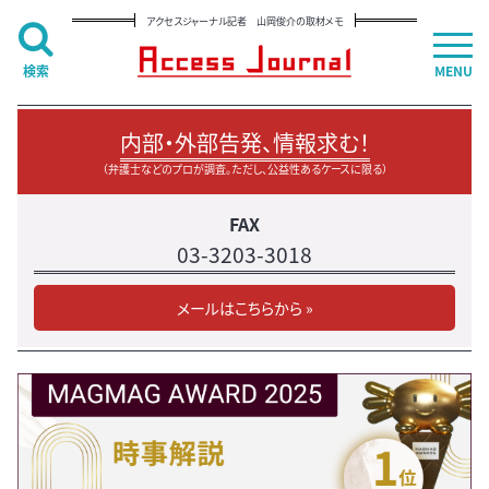
アクセスジャーナル記者 山岡俊介の取材メモ
検索
MENU
内部・外部告発、情報求む！
（弁護士などのプロが調査。ただし、公益性あるケースに限る）
FAX
03-3203-3018
メールはこちらから »