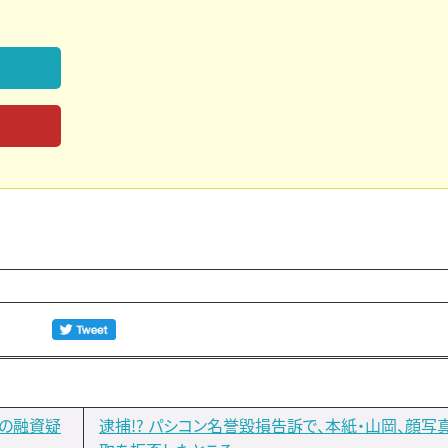
ナの融資疑
逮捕!? パシコン名誉毀損告訴で、本紙・山岡、顔写