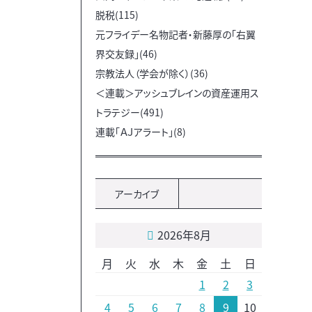
脱税(115)
元フライデー名物記者・新藤厚の「右翼
界交友録」(46)
宗教法人（学会が除く）(36)
＜連載＞アッシュブレインの資産運用ス
トラテジー(491)
連載「ＡＪアラート」(8)
アーカイブ
2026年8月
月
火
水
木
金
土
日
1
2
3
4
5
6
7
8
9
10