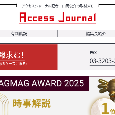
アクセスジャーナル記者 山岡俊介の取材メモ
有料購読
編集長紹介
報求む！
FAX
03-3203-
あるケースに限る）