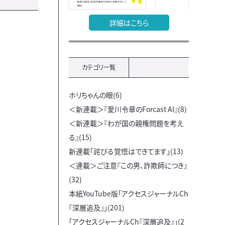
詳細はこちら
カテゴリ一覧
ホリちゃんの眼(6)
＜新連載＞『愛川令章のForcast AI』(8)
＜新連載＞『わが国の親権問題を考え
る』(15)
新連載「詫びる覚悟はできてます」(13)
＜連載＞ご注意『この男、詐欺師につき』
(32)
本紙YouTube版「アクセスジャーナルCh
『深層追及』」(201)
「アクセスジャーナルCh『深層追及』」(2