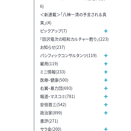
6)
＜新連載＞「八神一清の予言される真
実」(4)
ピックアップ(7)
『田沢竜次の昭和カルチャー甦り』(223)
お知らせ(237)
パシフィックコンサルタンツ(119)
雇用(119)
ミニ情報(233)
医療・健康(500)
右翼・暴力団(693)
報道・マスコミ(781)
安倍晋三(542)
政治家(899)
書評(271)
サラ金(200)