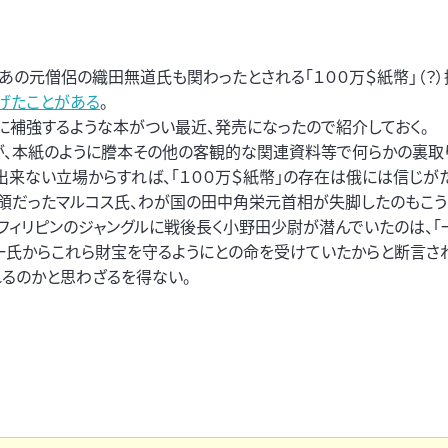
の元僧侶の織田無道氏も関わったとされる「１００万＄紙幣」（？）
げたことがある
。
に補強するような本がつい最近、発売になったので紹介しておく。
が、本紙のように謄本その他の客観的な関連資料等で何らかの裏取
来ない立場からすれば、「１００万＄紙幣」の存在は俄には信じがた
統領だったマルコス氏、わが国の田中角栄元首相が失脚したのもこ
フィリピンのジャングルに戦後長く小野田少尉が潜んでいたのは、「
一氏からこれら財宝を守るようにとの命を受けていたからと断言さ
れるのかと思わざるを得ない。