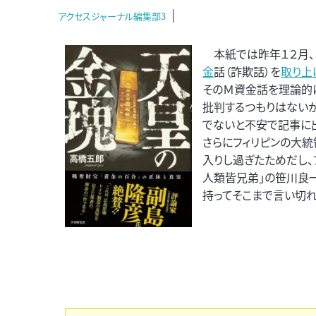
アクセスジャーナル編集部3
本紙では昨年１２月、あ
金
話（詐欺話）を
取り上
そのＭ資金話を理論的
批判するつもりはない
でないと不安で記事に出
さらにフィリピンの大
入りし過ぎたためだし、
人類皆兄弟」の笹川良
持ってそこまで言い切