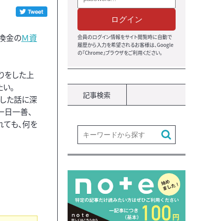
ログイン
換金の
Ｍ資
会員のログイン情報をサイト閲覧時に自動で
履歴から入力を希望されるお客様は、Google
の『Chrome』ブラウザをご利用ください。
りをした上
い。
記事検索
うした話に深
一日一善、
れても、何を