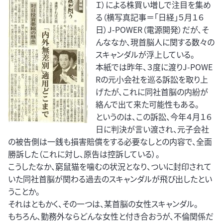
Ｉ）による株買い増しで注目を集め
る（横写真記事＝「日経」５月１６
日）J-POWER（電源開発）だが、そ
んななか、現首脳人に関する数々の
スキャンダルが浮上している。
本紙では昨年、３度に渡りJ-POWE
Rの元小会社を巡る訴訟を取り上
げたが、これに同社首脳の内紛が
絡んで出て来た可能性もある。
というのは、この訴訟、今年４月１６
日に判決が言い渡され、元子会社
の被告側は一銭も損害賠償をする必要なしとの内容で、全面
勝訴した（これに対し、原告は控訴している）。
こうしたなか、窮鼠猫を噛むの状況となり、ついに封印されて
いた同社首脳が関わる過去のスキャンダルが飛び出したとい
うことか。
それはともかく、その一つは、某首脳の女性スキャンダル。
もちろん、勤務外ならどんな女性と付き合おうが、不倫関係だ