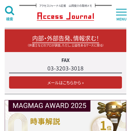
アクセスジャーナル記者 山岡俊介の取材メモ
検索
MENU
内部・外部告発、情報求む！
（弁護士などのプロが調査。ただし、公益性あるケースに限る）
FAX
03-3203-3018
メールはこちらから »