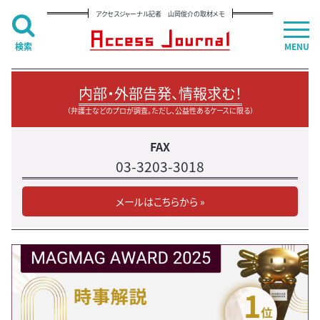
アクセスジャーナル記者 山岡俊介の取材メモ
検索
MENU
内部・外部告発、情報求む！
（弁護士などのプロが調査。ただし、公益性あるケースに限る）
FAX
03-3203-3018
メールはこちらから »