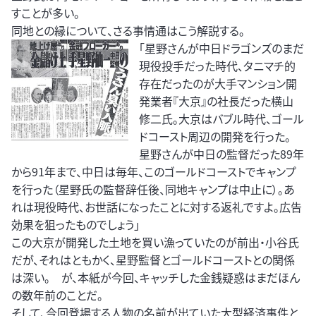
すことが多い。
同地との縁について、さる事情通はこう解説する。
「星野さんが中日ドラゴンズのまだ
現役投手だった時代、タニマチ的
存在だったのが大手マンション開
発業者『大京』の社長だった横山
修二氏。大京はバブル時代、ゴール
ドコースト周辺の開発を行った。
星野さんが中日の監督だった89年
から91年まで、中日は毎年、このゴールドコーストでキャンプ
を行った（星野氏の監督辞任後、同地キャンプは中止に）。あ
れは現役時代、お世話になったことに対する返礼ですよ。広告
効果を狙ったものでしょう」
この大京が開発した土地を買い漁っていたのが前出・小谷氏
だが、それはともかく、星野監督とゴールドコーストとの関係
は深い。 が、本紙が今回、キャッチした金銭疑惑はまだほん
の数年前のことだ。
そして、今回登場する人物の名前が出ていた大型経済事件と