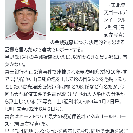
一・東北楽
天ゴールデ
ンイーグル
ス監督（冒
頭左写真）
の金銭疑惑につき、決定的とも思える
証拠を掴んだので連載でレポートする。
星野氏（64）の金銭疑惑といえば、以前からきな臭い噂には事
欠かない。
富士銀行不正融資事件で逮捕された赤城明氏（懲役10年。す
でに出所）や、山口組の名を出して蛇の目ミシンを恐喝するな
どした小谷光浩氏（懲役７年。同）との関係など有名だが、今
回も大型経済事件で名前が取り出たされた人物との関係か
ら浮上している（下写真＝上『週刊ポスト』89年４月７日号。
『週刊文春』02年６月６日号）。
舞台はオーストラリア最大の観光保養地であるゴールドコー
スト（冒頭右写真）だ。
星野氏は同地にマンションを所有しており、同地で休暇を過ご