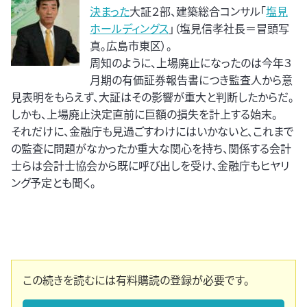
決まった
大証２部、建築総合コンサル「
塩見
ホールディングス
」（塩見信孝社長＝冒頭写
真。広島市東区）。
周知のように、上場廃止になったのは今年３
月期の有価証券報告書につき監査人から意
見表明をもらえず、大証はその影響が重大と判断したからだ。
しかも、上場廃止決定直前に巨額の損失を計上する始末。
それだけに、金融庁も見過ごすわけにはいかないと、これまで
の監査に問題がなかったか重大な関心を持ち、関係する会計
士らは会計士協会から既に呼び出しを受け、金融庁もヒヤリ
ング予定とも聞く。
この続きを読むには有料購読の登録が必要です。