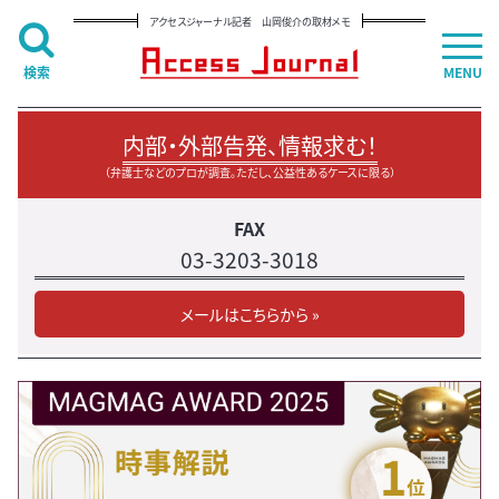
アクセスジャーナル記者 山岡俊介の取材メモ
検索
MENU
内部・外部告発、情報求む！
（弁護士などのプロが調査。ただし、公益性あるケースに限る）
FAX
03-3203-3018
メールはこちらから »