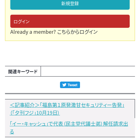
新規登録
ログイン
Already a member?
こちらからログイン
関連キーワード
＜記事紹介＞「福島第１原発激甘セキュリティー告発」
（「夕刊フジ」10月19日）
「イー・キャッシュ」で代表（民主党代議士弟）解任請求出
る