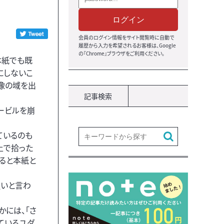
ログイン
会員のログイン情報をサイト閲覧時に自動で
履歴から入力を希望されるお客様は、Google
の『Chrome』ブラウザをご利用ください。
本紙でも既
にしないこ
像の域を出
記事検索
ービルを崩
ているのも
上で拾った
なると本紙と
強いと言わ
かには、「さ
ているユダ