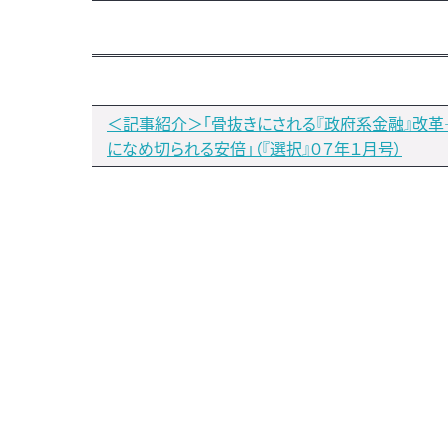
＜記事紹介＞「骨抜きにされる『政府系金融』改
になめ切られる安倍」（『選択』０７年１月号）