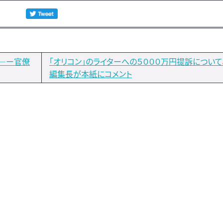
革―ー官僚
「オリコン」のライターへの５０００万円提訴について
編集長が本紙にコメント