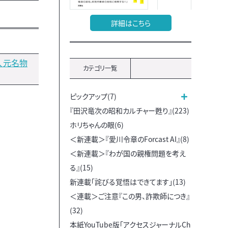
詳細はこちら
、元名物
カテゴリ一覧
ピックアップ(7)
『田沢竜次の昭和カルチャー甦り』(223)
ホリちゃんの眼(6)
＜新連載＞『愛川令章のForcast AI』(8)
＜新連載＞『わが国の親権問題を考え
る』(15)
新連載「詫びる覚悟はできてます」(13)
＜連載＞ご注意『この男、詐欺師につき』
(32)
本紙YouTube版「アクセスジャーナルCh