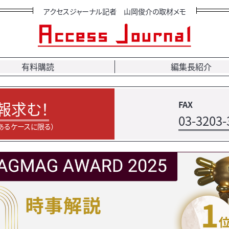
アクセスジャーナル記者 山岡俊介の取材メモ
有料購読
編集長紹介
報求む！
FAX
03-3203-
あるケースに限る）