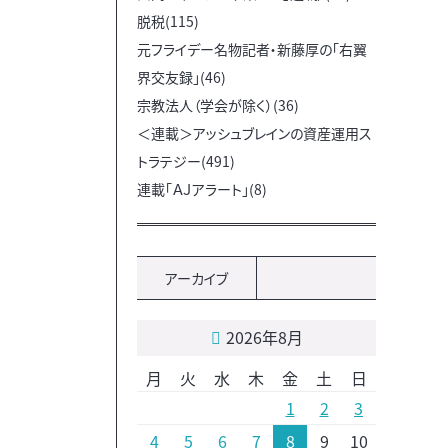
脱税(115)
元フライデー名物記者・新藤厚の「右翼
界交友録」(46)
宗教法人（学会が除く）(36)
＜連載＞アッシュブレインの資産運用ス
トラテジー(491)
連載「ＡＪアラート」(8)
アーカイブ
2026年8月
月
火
水
木
金
土
日
1
2
3
4
5
6
7
8
9
10