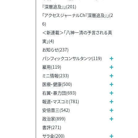
『深層追及』」(201)
「アクセスジャーナルCh『深層追及』」(2
6)
＜新連載＞「八神一清の予言される真
実」(4)
お知らせ(237)
パシフィックコンサルタンツ(119)
雇用(119)
ミニ情報(233)
医療・健康(500)
右翼・暴力団(693)
報道・マスコミ(781)
安倍晋三(542)
政治家(899)
書評(271)
サラ金(200)