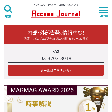
アクセスジャーナル記者 山岡俊介の取材メモ
検索
MENU
内部・外部告発、情報求む！
（弁護士などのプロが調査。ただし、公益性あるケースに限る）
FAX
03-3203-3018
メールはこちらから »