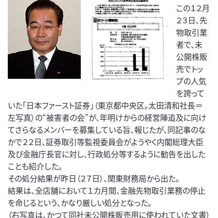
この１２月
２３日、先
物取引業
者で、未
公開株販
売でトッ
プの人気
を誇って
いた「日本ファースト証券」（東京都中央区。太田清和社長＝
左写真）の“被害者の会”が、年明けからの経営陣追及に向け
てさらなるメンバーを募集している旨、報じたが、同記事のな
かで２２日、証券取引等監視委員会がようやく内閣総理大臣
及び金融庁長官に対し、行政処分等するように勧告を出した
ことも紹介した。
その処分結果が昨日（２７日）、関東財務局から出た。
結果は、全店舗において１カ月間、金融先物取引業務の停止
を命じるという、かなり厳しい処分となった。
（右写真は、かつて同社未公開株販売用に使われていた文書）