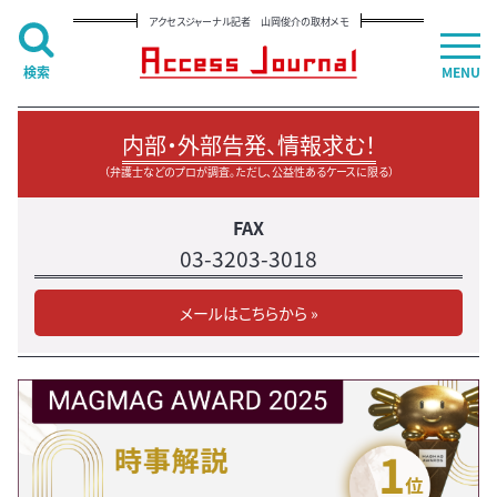
アクセスジャーナル記者 山岡俊介の取材メモ
検索
MENU
内部・外部告発、情報求む！
（弁護士などのプロが調査。ただし、公益性あるケースに限る）
FAX
03-3203-3018
メールはこちらから »