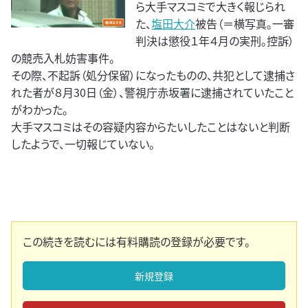
ら大手マスコミで大きく報じられ
た、
塩田大介
被告（＝横写真。一審
判決は懲役１年４月の実刑。控訴）
の競売入札妨害事件。
その際、不起訴（処分保留）になったものの、共犯として逮捕さ
れた者が８月30日（金）、警視庁赤坂署に逮捕されていたこと
がわかった。
大手マスコミはその容疑内容からたいしたことはないと判断
したようで、一切報じていない。
この続きを読むには有料購読の登録が必要です。
新規登録