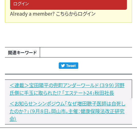
ログイン
Already a member?
こちらからログイン
関連キーワード
＜連載＞宝田陽平の兜町アンダーワールド（３９９）河野
氏側に手玉に取られた!? 「エステート24」秋田社長
＜お知らせ＞シンポジウム「なぜ増田聰子医師は自死し
たのか？」（９月８日。岡山市。主催：健康保険法改正研究
会）