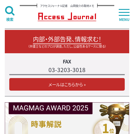
アクセスジャーナル記者 山岡俊介の取材メモ
検索
MENU
内部・外部告発、情報求む！
（弁護士などのプロが調査。ただし、公益性あるケースに限る）
FAX
03-3203-3018
メールはこちらから »