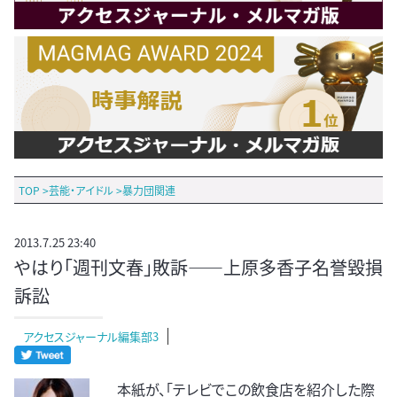
TOP
>
芸能・アイドル
>
暴力団関連
2013.7.25 23:40
やはり「週刊文春」敗訴――上原多香子名誉毀損
訴訟
アクセスジャーナル編集部3
本紙が、「テレビでこの飲食店を紹介した際