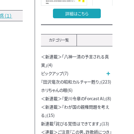
詳細はこちら
（１）
カテゴリ一覧
＜新連載＞「八神一清の予言される真
実」(4)
ピックアップ(7)
『田沢竜次の昭和カルチャー甦り』(223)
ホリちゃんの眼(6)
＜新連載＞『愛川令章のForcast AI』(8)
＜新連載＞『わが国の親権問題を考え
る』(15)
新連載「詫びる覚悟はできてます」(13)
＜連載＞ご注意『この男、詐欺師につき』