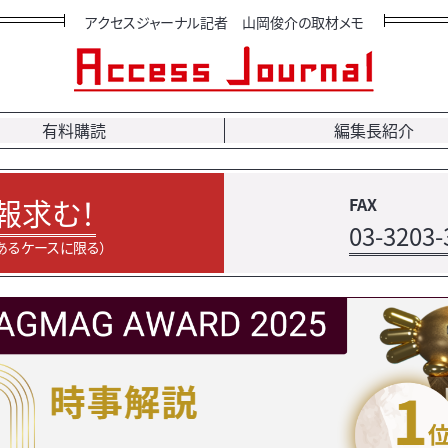
アクセスジャーナル記者 山岡俊介の取材メモ
有料購読
編集長紹介
報求む！
FAX
03-3203-
あるケースに限る）