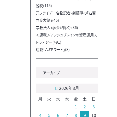
脱税(115)
元フライデー名物記者・新藤厚の「右翼
界交友録」(46)
宗教法人（学会が除く）(36)
＜連載＞アッシュブレインの資産運用ス
トラテジー(491)
連載「ＡＪアラート」(8)
アーカイブ
2026年8月
月
火
水
木
金
土
日
1
2
3
4
5
6
7
8
9
10