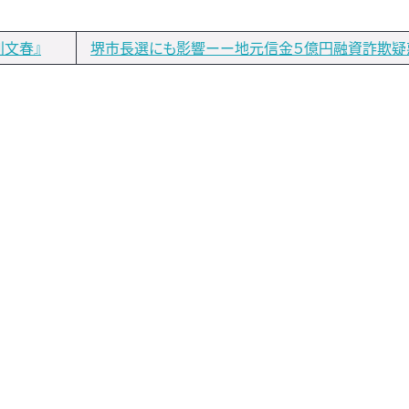
刊文春』
堺市長選にも影響ーー地元信金５億円融資詐欺疑惑