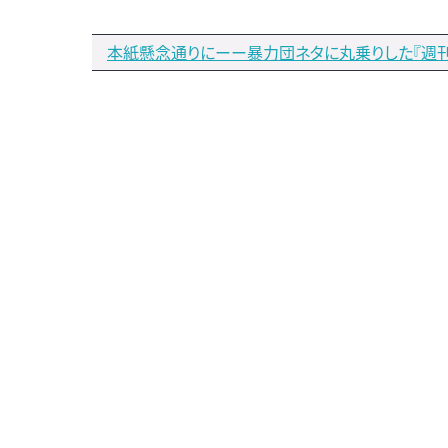
本紙懸念通りにーー暴力団ネタに丸乗りした『週