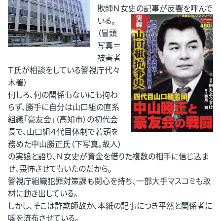
欺師Ｎ女史の記事が反響を呼んで
い
る。
（冒頭
写真＝
被害者
Ｔ氏が相談をしている警視庁代々
木署）
何しろ、何の関係もないにも拘わ
らず、勝手に自分は山口組の直系
組織「豪友会」（高知市）の初代会
長で、山口組４代目体制で若頭を
務めた中山勝正氏（下写真。故人）
の実娘と語り、Ｎ女史が資金を借りた複数の相手に信じ込ま
せ、畏怖させてもいたのだから。
警視庁組織犯罪対策課も関心を持ち、一部大手マスコミも取
材に動き出している。
しかし、そこは詐欺師故か、本紙の記事につき平然と関係者に
嘘を流布させている。