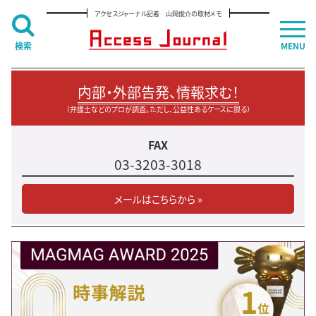
アクセスジャーナル記者 山岡俊介の取材メモ
検索
MENU
内部・外部告発、情報求む！
（弁護士などのプロが調査。ただし、公益性あるケースに限る）
FAX
03-3203-3018
メールはこちらから »