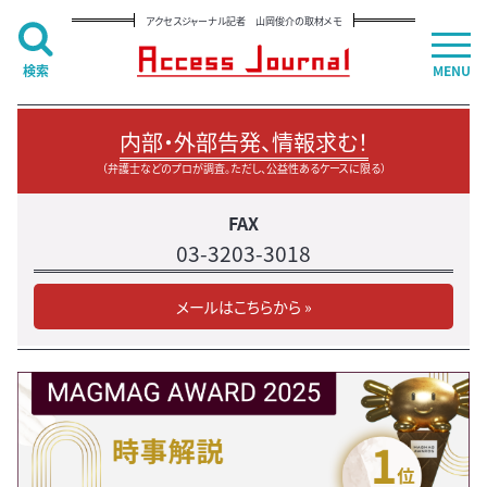
アクセスジャーナル記者 山岡俊介の取材メモ
検索
MENU
内部・外部告発、情報求む！
（弁護士などのプロが調査。ただし、公益性あるケースに限る）
FAX
03-3203-3018
メールはこちらから »