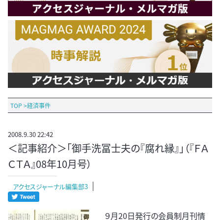
TOP
>
経済事件
2008.9.30 22:42
＜記事紹介＞「御手洗冨士夫の『腐れ縁』」（『ＦＡ
ＣＴＡ』08年10月号）
アクセスジャーナル編集部3
９月20日発行の会員制月刊情