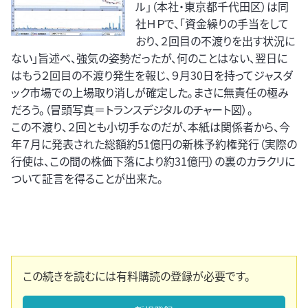
ル」（本社・東京都千代田区）は同
社ＨＰで、「資金繰りの手当をして
おり、２回目の不渡りを出す状況に
ない」旨述べ、強気の姿勢だったが、何のことはない、翌日に
はもう２回目の不渡り発生を報じ、９月30日を持ってジャスダ
ック市場での上場取り消しが確定した。まさに無責任の極み
だろう。（冒頭写真＝トランスデジタルのチャート図）。
この不渡り、２回とも小切手なのだが、本紙は関係者から、今
年７月に発表された総額約51億円の新株予約権発行（実際の
行使は、この間の株価下落により約31億円）の裏のカラクリに
ついて証言を得ることが出来た。
この続きを読むには有料購読の登録が必要です。