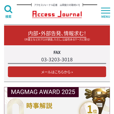
アクセスジャーナル記者 山岡俊介の取材メモ
検索
MENU
内部・外部告発、情報求む！
（弁護士などのプロが調査。ただし、公益性あるケースに限る）
FAX
03-3203-3018
メールはこちらから »