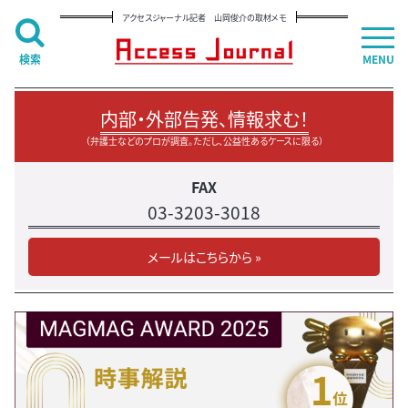
アクセスジャーナル記者 山岡俊介の取材メモ
検索
MENU
内部・外部告発、情報求む！
（弁護士などのプロが調査。ただし、公益性あるケースに限る）
FAX
03-3203-3018
メールはこちらから »