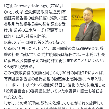
「石山Gateway Holdings」（7708。J
Q）といえば、金融商品取引法違反（有
価証券報告書の虚偽記載）の疑いで証
券取引等監視委員会の強制調査を受
け、創業者の三木隆一氏（冒頭写真）
は昨年12月、社長を辞任。
以来、Ｘデーに向け、首を洗って待って
いるのかと思ったら、何と４月30日開催の臨時取締役会で、後
釜の社長に就いていた武井暁郎氏は解任され、三木氏は社長
に復帰。近く開催予定の臨時株主総会までのことというが、い
くら何でも驚きだ。
この代表取締役の異動と同じく４月30日の同社ＩＲによれば、
有価証券報告書の虚偽記載の疑惑浮上を契機に、今年２月、
コーポレートガバナンス機能の見直し・強化のために発足した
「投資審査会」の委員長に就いていた水野晃弁護士も解任さ
れたという。
しかし、その解任理由、訴訟を依頼していたがそれを放置して