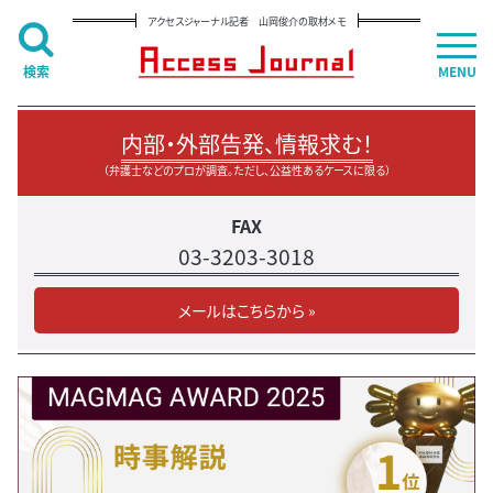
アクセスジャーナル記者 山岡俊介の取材メモ
検索
MENU
内部・外部告発、情報求む！
（弁護士などのプロが調査。ただし、公益性あるケースに限る）
FAX
03-3203-3018
メールはこちらから »