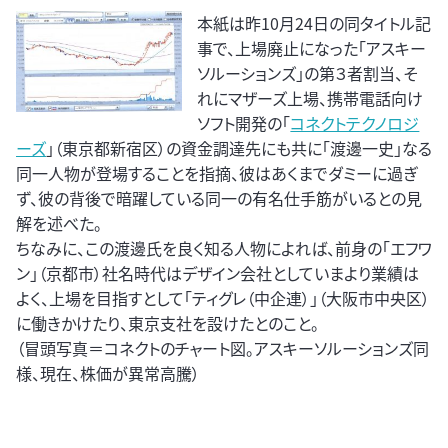
本紙は昨10月24日の同タイトル記
事で、上場廃止になった「アスキー
ソルーションズ」の第３者割当、そ
れにマザーズ上場、携帯電話向け
ソフト開発の「
コネクトテクノロジ
ーズ
」（東京都新宿区）の資金調達先にも共に「渡邊一史」なる
同一人物が登場することを指摘、彼はあくまでダミーに過ぎ
ず、彼の背後で暗躍している同一の有名仕手筋がいるとの見
解を述べた。
ちなみに、この渡邊氏を良く知る人物によれば、前身の「エフワ
ン」（京都市）社名時代はデザイン会社としていまより業績は
よく、上場を目指すとして「ティグレ（中企連）」（大阪市中央区）
に働きかけたり、東京支社を設けたとのこと。
（冒頭写真＝コネクトのチャート図。アスキーソルーションズ同
様、現在、株価が異常高騰）