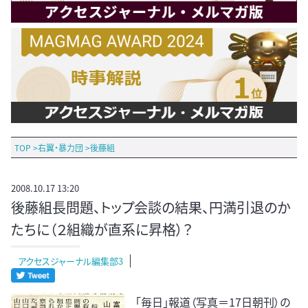
TOP
>
右翼・暴力団
>
後藤組
2008.10.17 13:20
後藤組長問題、トップ会談の結果、円満引退のか
たちに（２組織が直系に昇格）？
アクセスジャーナル編集部3
「毎日」報道（写真＝17日朝刊）の