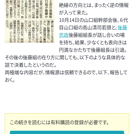
絶縁の方向とは、まったく逆の情報
が入って来た。
10月14日の山口組幹部会後、６代
目山口組の高山清司若頭と、
後藤
忠政
後藤組組長が話し合いの場
を持ち、結果、少なくとも表向きは
円満なかたちで後藤組長は引退。
その後の後藤組の在り方に関しても、以下のような具体的な
話で決着したというのだ。
両極端な内容だが、情報源は信頼できるので、以下、報告して
おく。
この続きを読むには有料購読の登録が必要です。