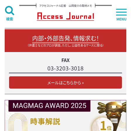
アクセスジャーナル記者 山岡俊介の取材メモ
検索
MENU
内部・外部告発、情報求む！
（弁護士などのプロが調査。ただし、公益性あるケースに限る）
FAX
03-3203-3018
メールはこちらから »