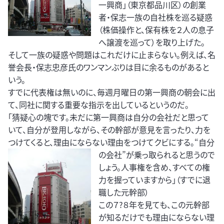
一興商」（東京都品川区）の創業
者・保志一族の自社株を巡る疑惑
（株価操作と、保有株を２人の息子
へ譲渡を巡って）を取り上げた。
そして一族の疑惑や問題はこれだけに止まらない。例えば、名
誉会長・保志忠彦氏のワンマンぶりは目に余るものがあると
いう。
すでに代表権は無いのに、毎週月曜日の第一興商の朝会に出
て、同社に関する重要な指示を出しているというのだ。
「猜疑心の塊です。未だに第一興商は自分の会社だと思って
いて、自分が登用しながら、その幹部が意見を言ったり、力を
つけてくると、理由にならない理由をつけてクビにする。“自分
の会社”が乗
っ取られると思うので
しょう。人事権を含め、すべての権
力を握っていますから」（すでに退
職した元幹部）
この７?８年を見ても、この元幹部
が知るだけでも理由にならない理