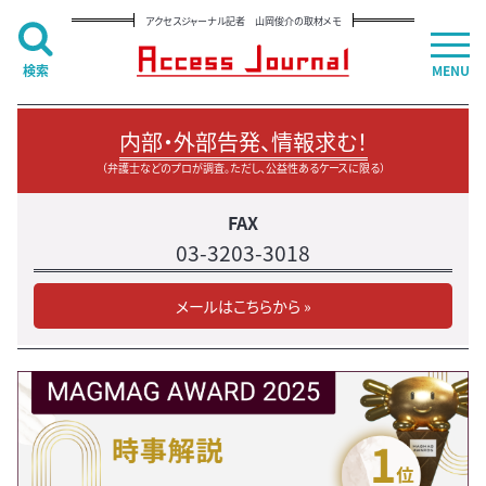
アクセスジャーナル記者 山岡俊介の取材メモ
検索
MENU
内部・外部告発、情報求む！
（弁護士などのプロが調査。ただし、公益性あるケースに限る）
FAX
03-3203-3018
メールはこちらから »