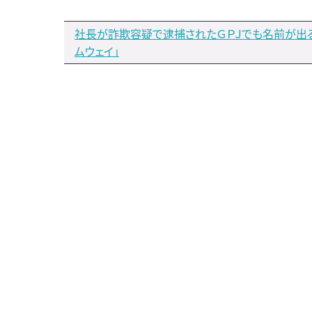
社長が詐欺容疑で逮捕されたＧＰＪでも名前が出
ムウェイ」