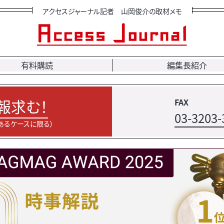
アクセスジャーナル記者 山岡俊介の取材メモ
有料購読
編集長紹介
報求む！
FAX
03-3203-
あるケースに限る）