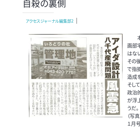
自殺の裏側
アクセスジャーナル編集部2
本紙
画部
はな
その
で指
造成
そし
政治
が浮
うだ。
（写
１月号