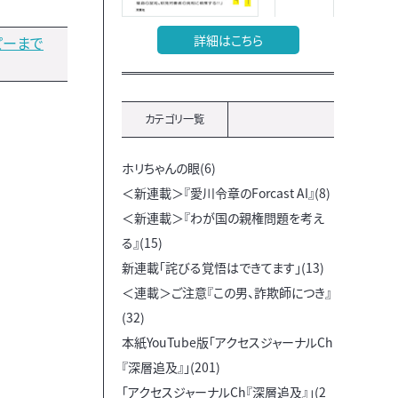
詳細はこちら
ピーまで
カテゴリ一覧
ホリちゃんの眼(6)
＜新連載＞『愛川令章のForcast AI』(8)
＜新連載＞『わが国の親権問題を考え
る』(15)
新連載「詫びる覚悟はできてます」(13)
＜連載＞ご注意『この男、詐欺師につき』
(32)
本紙YouTube版「アクセスジャーナルCh
『深層追及』」(201)
「アクセスジャーナルCh『深層追及』」(2