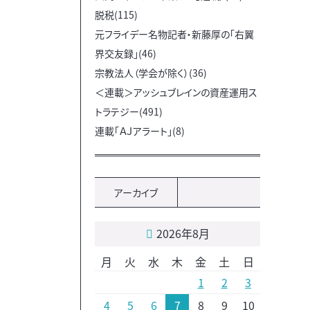
脱税(115)
元フライデー名物記者・新藤厚の「右翼
界交友録」(46)
宗教法人（学会が除く）(36)
＜連載＞アッシュブレインの資産運用ス
トラテジー(491)
連載「ＡＪアラート」(8)
アーカイブ
2026年8月
月
火
水
木
金
土
日
1
2
3
4
5
6
7
8
9
10