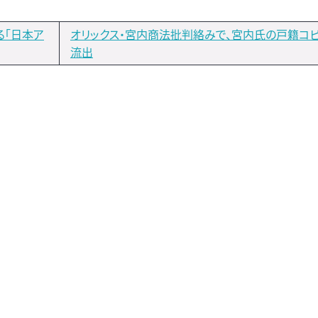
る「日本ア
オリックス・宮内商法批判絡みで、宮内氏の戸籍コ
流出