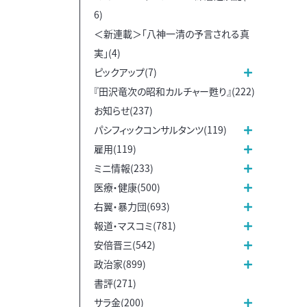
6)
＜新連載＞「八神一清の予言される真
実」(4)
ピックアップ(7)
『田沢竜次の昭和カルチャー甦り』(222)
お知らせ(237)
パシフィックコンサルタンツ(119)
雇用(119)
ミニ情報(233)
医療・健康(500)
右翼・暴力団(693)
報道・マスコミ(781)
安倍晋三(542)
政治家(899)
書評(271)
サラ金(200)