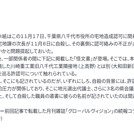
はこの１１月１７日、千葉県八千代市役所の宅地造成認可に関
宅地課の次長が１１月８日に自殺し、その裏側に認可絡みの不正が
いかと問題提起しておいた。
後、一部関係者の間に下記に掲載した「怪文書」が登場。そこでは、
摘した川崎重工業旧八千代工業隣接地（上高野）とは別（大和田新
を巡る許認可について触れられている。
て、そこにも記されているのだが、いずれにしろ、自殺の背景には、許
的圧力が関係しており、そこに地元選出代議士、さらに３名の県会
上、そして自殺した職員の遺書に彼らの名前が記されていたのは間
真＝前回記事で転載した月刊雑誌「グローバルヴィジョン」の続報コラ
）