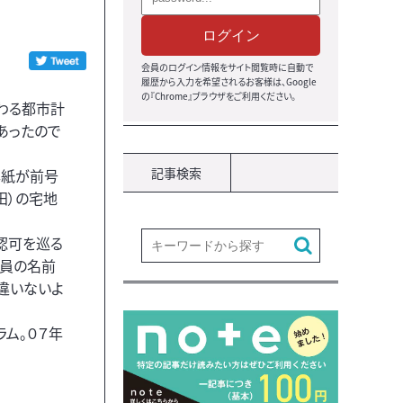
ログイン
会員のログイン情報をサイト閲覧時に自動で
履歴から入力を希望されるお客様は、Google
の『Chrome』ブラウザをご利用ください。
わる都市計
あったので
記事検索
本紙が前号
田）の宅地
認可を巡る
議員の名前
違いないよ
ム。０７年