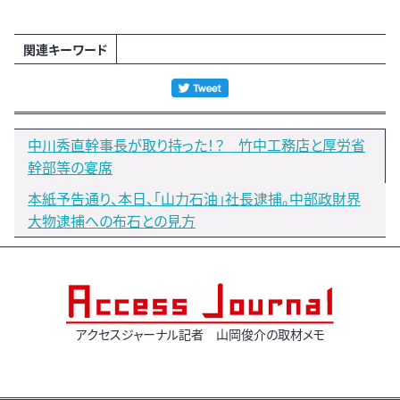
関連キーワード
中川秀直幹事長が取り持った！？ 竹中工務店と厚労省
幹部等の宴席
本紙予告通り、本日、「山力石油」社長逮捕。中部政財界
大物逮捕への布石との見方
アクセスジャーナル記者 山岡俊介の取材メモ