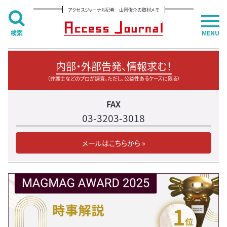
アクセスジャーナル記者 山岡俊介の取材メモ
検索
MENU
内部・外部告発、情報求む！
（弁護士などのプロが調査。ただし、公益性あるケースに限る）
FAX
03-3203-3018
メールはこちらから »