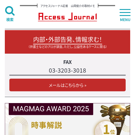
アクセスジャーナル記者 山岡俊介の取材メモ
検索
MENU
内部・外部告発、情報求む！
（弁護士などのプロが調査。ただし、公益性あるケースに限る）
FAX
03-3203-3018
メールはこちらから »