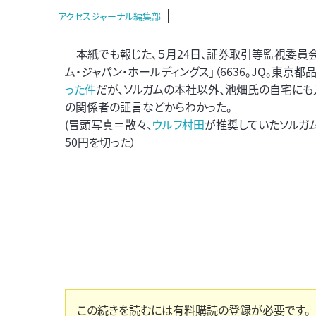
アクセスジャーナル編集部
本紙でも報じた、５月24日、証券取引等監視委員会（
ム・ジャパン・ホールディングス」（6636。JQ。東京都
った件
だが、ソルガムの本社以外、池畑氏の自宅にも
の関係者の証言などからわかった。
(冒頭写真＝散々、
ウルフ村田
が推奨していたソルガム
50円を切った）
この続きを読むには有料購読の登録が必要です。