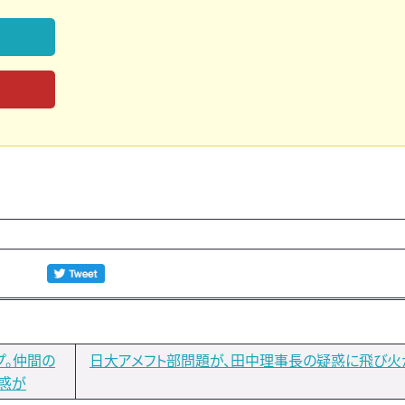
プ。仲間の
日大アメフト部問題が、田中理事長の疑惑に飛び火
惑が