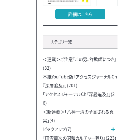
詳細はこちら
カテゴリ一覧
＜連載＞ご注意『この男、詐欺師につき』
(32)
本紙YouTube版「アクセスジャーナルCh
『深層追及』」(201)
「アクセスジャーナルCh『深層追及』」(2
6)
＜新連載＞「八神一清の予言される真
実」(4)
ピックアップ(7)
『田沢竜次の昭和カルチャー甦り』(223)