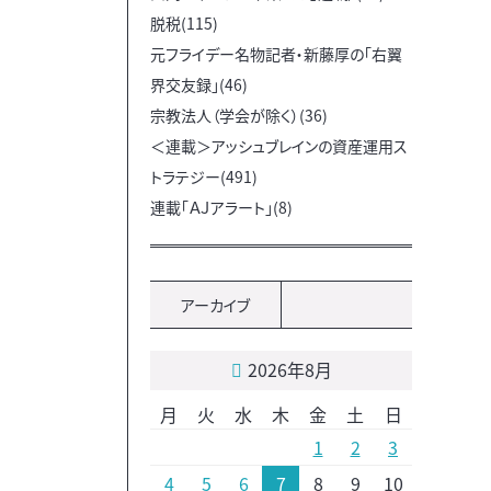
脱税(115)
元フライデー名物記者・新藤厚の「右翼
界交友録」(46)
宗教法人（学会が除く）(36)
＜連載＞アッシュブレインの資産運用ス
トラテジー(491)
連載「ＡＪアラート」(8)
アーカイブ
2026年8月
月
火
水
木
金
土
日
1
2
3
4
5
6
7
8
9
10