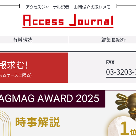
アクセスジャーナル記者 山岡俊介の取材メモ
有料購読
編集長紹介
報求む！
FAX
03-3203-
あるケースに限る）