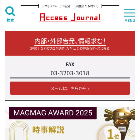
アクセスジャーナル記者 山岡俊介の取材メモ
検索
MENU
内部・外部告発、情報求む！
（弁護士などのプロが調査。ただし、公益性あるケースに限る）
FAX
03-3203-3018
メールはこちらから »