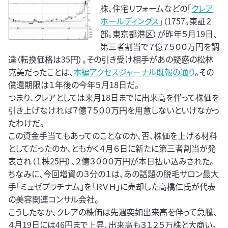
株、住宅リフォームなどの「
クレア
ホールディングス
」（1757。東証２
部。東京都港区）が昨年５月19日、
第三者割当で７億７５００万円を調
達（転換価格は35円）。その引き受け相手があの疑惑の松林
克美だったことは、
本編アクセスジャーナル既報の通り
。その
償還期限は１年後の今年５月18日だ。
つまり、クレアとしては来月18日までに出来高を伴って株価を
引き上げなければ７億７５００万円を用意しないといけなかっ
たわけだ。
この資金手当てもあってのことなのか、否、株価を上げる材料
としてだったのか、ともかく４月６日に新たに第三者割当が発
表され（１株25円）、２億３０００万円が本日払い込みされた。
ちなみに、今回増資の３分の１は、あの話題の脱毛サロン最大
手「ミュゼプラチナム」を「ＲＶＨ」に売却した高橋仁氏が代表
の美容関連コンサル会社。
こうしたなか、クレアの株価は先週突如出来高を伴って急騰、
４月19日には46円まで上昇、出来高も３１２５万株と大商い。