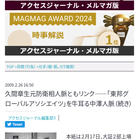
TOP
>
詐欺（行為）
>
仕手（戦・筋。カラ増資）
2009.2.26 16:50
久間章生元防衛相人脈ともリンク――「東邦グ
ローバルアソシエイツ」を牛耳る中澤人脈（続き）
アクセスジャーナル編集部3
本紙は２月17日、大証２部上場