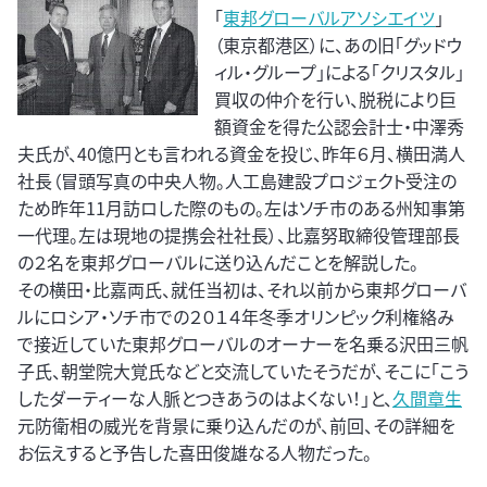
「
東邦グローバルアソシエイツ
」
（東京都港区）に、あの旧「グッドウ
ィル・グループ」による「クリスタル」
買収の仲介を行い、脱税により巨
額資金を得た公認会計士・中澤秀
夫氏が、40億円とも言われる資金を投じ、昨年６月、横田満人
社長（冒頭写真の中央人物。人工島建設プロジェクト受注の
ため昨年11月訪ロした際のもの。左はソチ市のある州知事第
一代理。左は現地の提携会社社長）、比嘉努取締役管理部長
の２名を東邦グローバルに送り込んだことを解説した。
その横田・比嘉両氏、就任当初は、それ以前から東邦グローバ
ルにロシア・ソチ市での２０１４年冬季オリンピック利権絡み
で接近していた東邦グローバルのオーナーを名乗る沢田三帆
子氏、朝堂院大覚氏などと交流していたそうだが、そこに「こう
したダーティーな人脈とつきあうのはよくない！」と、
久間章生
元防衛相の威光を背景に乗り込んだのが、前回、その詳細を
お伝えすると予告した喜田俊雄なる人物だった。