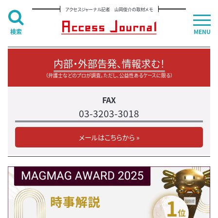
アクセスジャーナル記者 山岡俊介の取材メモ
検索
MENU
内部・外部告発、情報求む！
（弁護士などのプロが調査。ただし、公益性あるケースに限る）
FAX
03-3203-3018
メールはこちらから »