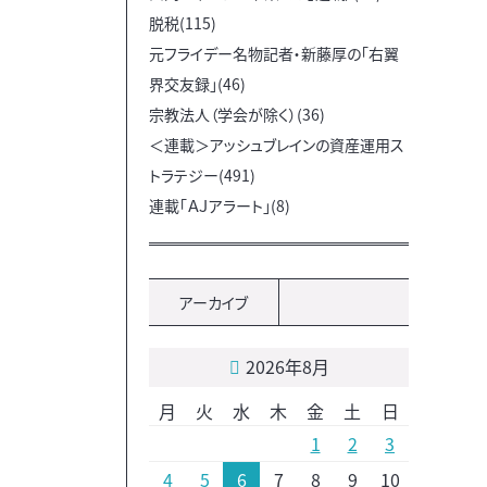
脱税(115)
元フライデー名物記者・新藤厚の「右翼
界交友録」(46)
宗教法人（学会が除く）(36)
＜連載＞アッシュブレインの資産運用ス
トラテジー(491)
連載「ＡＪアラート」(8)
アーカイブ
2026年8月
月
火
水
木
金
土
日
1
2
3
4
5
6
7
8
9
10