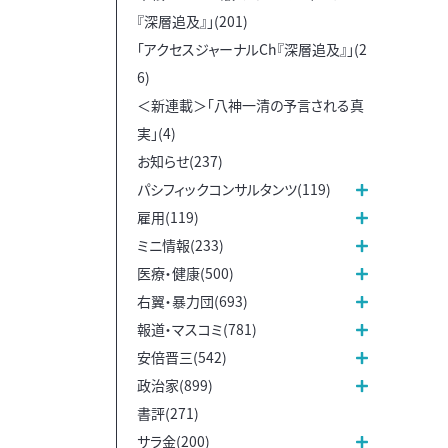
『深層追及』」(201)
「アクセスジャーナルCh『深層追及』」(2
6)
＜新連載＞「八神一清の予言される真
実」(4)
お知らせ(237)
パシフィックコンサルタンツ(119)
雇用(119)
ミニ情報(233)
医療・健康(500)
右翼・暴力団(693)
報道・マスコミ(781)
安倍晋三(542)
政治家(899)
書評(271)
サラ金(200)