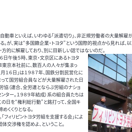
タ自動車といえば、いわゆる「派遣切り」、非正規労働者の大量解雇
いる。が、実は“多国籍企業・トヨタ”という国際的視点から見れば、
一方的に解雇しており、別に目新しい話ではないのだ。
１６日午後５時、東京・文京区にあるトヨタ
車東京本社前に、数百人の人々が集まっ
２月１６日」は１９８７年、国鉄分割民営化に
なって国労組合員などが大量解雇された日
全労協（連合、全労連とならぶ労組のナショ
センター。１９８９年結成）系の組合員たちは
この日を“権利総行動”と銘打って、全国キ
めくくりとなる。
「フィリピントヨタ労組を支援する会」によ
団体交渉権を認めよ、ということ。