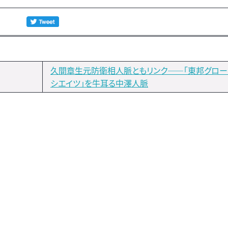
久間章生元防衛相人脈ともリンク――「東邦グロー
シエイツ」を牛耳る中澤人脈