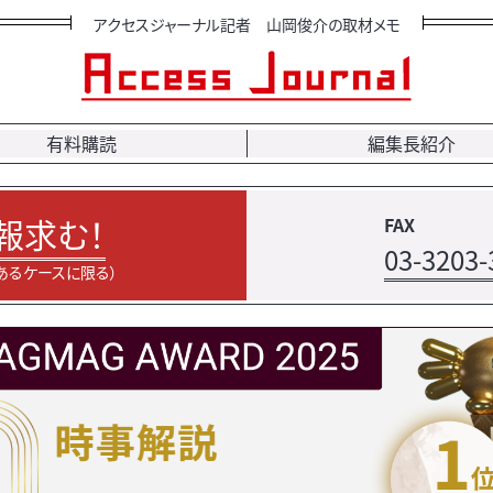
アクセスジャーナル記者 山岡俊介の取材メモ
有料購読
編集長紹介
報求む！
FAX
03-3203-
あるケースに限る）