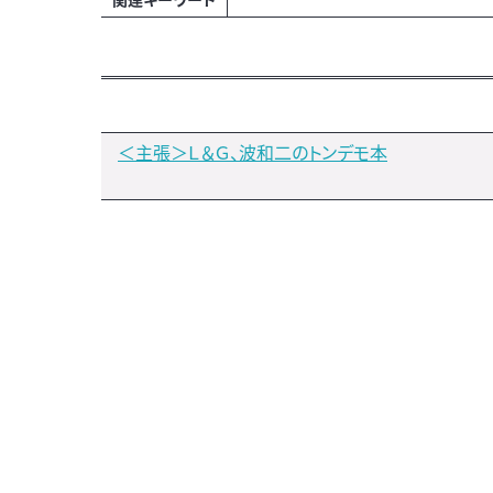
＜主張＞Ｌ＆Ｇ、波和二のトンデモ本