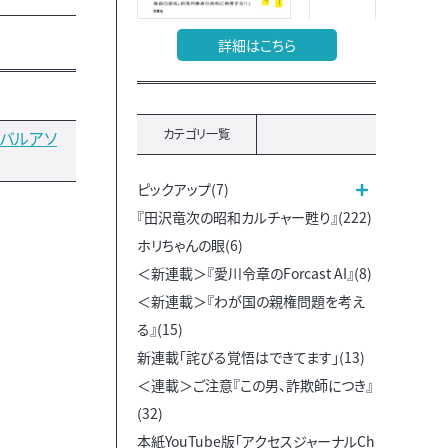
詳細はこちら
カテゴリ一覧
バルアソ
ピックアップ(7)
『田沢竜次の昭和カルチャー甦り』(222)
ホリちゃんの眼(6)
＜新連載＞『愛川令章のForcast AI』(8)
＜新連載＞『わが国の親権問題を考え
る』(15)
新連載「詫びる覚悟はできてます」(13)
＜連載＞ご注意『この男、詐欺師につき』
(32)
本紙YouTube版「アクセスジャーナルCh