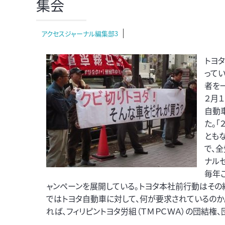
集会
アクセスジャーナル編集部3
トヨ
って
者を
２月
自動
た。「
とも
で、
ナル
毎年
ャンペーンを展開している。トヨタ本社前行動はその締
ではトヨタ自動車に対して、何が要求されているのか。
れば、フィリピントヨタ労組（ＴＭＰＣＷＡ）の団結権、