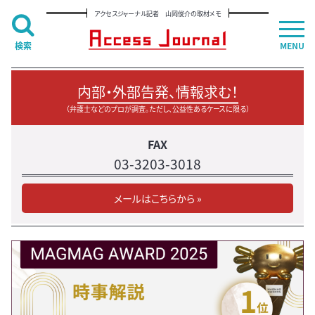
アクセスジャーナル記者 山岡俊介の取材メモ
検索
MENU
内部・外部告発、情報求む！
（弁護士などのプロが調査。ただし、公益性あるケースに限る）
FAX
03-3203-3018
メールはこちらから »