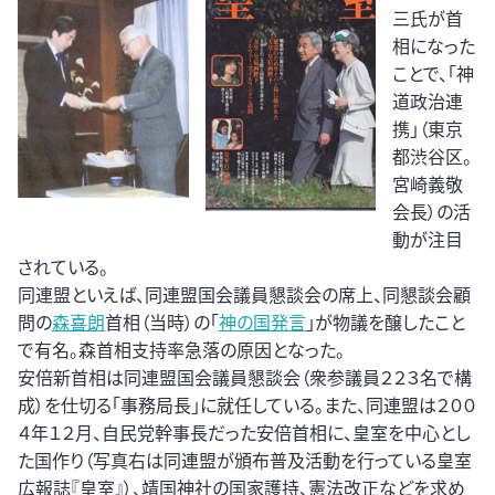
三氏が首
相になった
ことで、「神
道政治連
携」（東京
都渋谷区。
宮崎義敬
会長）の活
動が注目
されている。
同連盟といえば、同連盟国会議員懇談会の席上、同懇談会顧
問の
森喜朗
首相（当時）の「
神の国発言
」が物議を醸したこと
で有名。森首相支持率急落の原因となった。
安倍新首相は同連盟国会議員懇談会（衆参議員２２３名で構
成）を仕切る「事務局長」に就任している。また、同連盟は２００
４年１２月、自民党幹事長だった安倍首相に、皇室を中心とし
た国作り（写真右は同連盟が頒布普及活動を行っている皇室
広報誌『皇室』）、靖国神社の国家護持、憲法改正などを求め