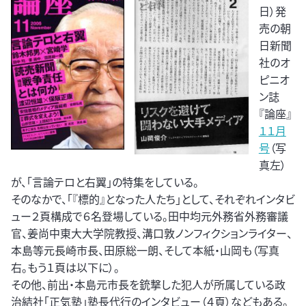
日）発
売の朝
日新聞
社のオ
ピニオ
ン誌
『論座』
１１月
号
（写
真左）
が、「言論テロと右翼」の特集をしている。
そのなかで、「『標的』となった人たち」として、それぞれインタビ
ュー２頁構成で６名登場している。田中均元外務省外務審議
官、姜尚中東大大学院教授、溝口敦ノンフィクションライター、
本島等元長崎市長、田原総一朗、そして本紙・山岡も（写真
右。もう１頁は以下に）。
その他、前出・本島元市長を銃撃した犯人が所属している政
治結社「正気塾」塾長代行のインタビュー（４頁）などもある。