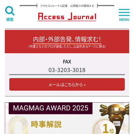
アクセスジャーナル記者 山岡俊介の取材メモ
検索
MENU
内部・外部告発、情報求む！
（弁護士などのプロが調査。ただし、公益性あるケースに限る）
FAX
03-3203-3018
メールはこちらから »