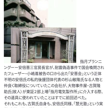
指月プランニ
ングーー安倍晋三官房長官が、耐震偽造事件で国会喚問され
たフューザー・小嶋進被告の口から出た「安晋会」という正体
不明の安倍氏の私的後援団体代表の杉山敏隆氏なる人物と
仲良く取締役についていたこの会社が、大物事件屋・古賀隆
助氏(故人）が東証２部上場「指月電気製作所」に介入する際、
その道具に使われていたことはすでに前回述べた。
それもこれも、古賀氏自身も、安倍氏同様、「慧光塾」という実