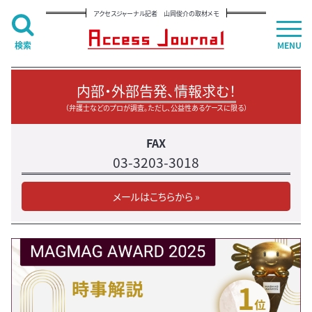
アクセスジャーナル記者 山岡俊介の取材メモ
検索
MENU
内部・外部告発、情報求む！
（弁護士などのプロが調査。ただし、公益性あるケースに限る）
FAX
03-3203-3018
メールはこちらから »