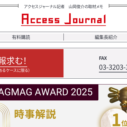
アクセスジャーナル記者 山岡俊介の取材メモ
有料購読
編集長紹介
報求む！
FAX
03-3203-
あるケースに限る）