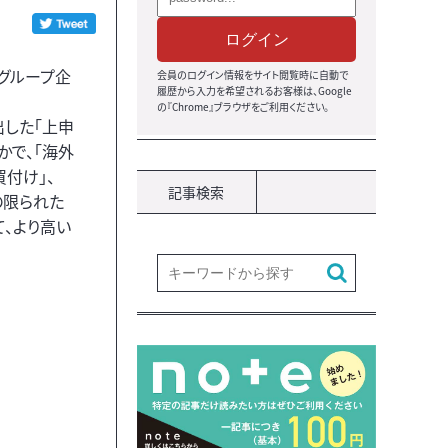
ログイン
グループ企
会員のログイン情報をサイト閲覧時に自動で
履歴から入力を希望されるお客様は、Google
の『Chrome』ブラウザをご利用ください。
した「上申
かで、「海外
付け」、
記事検索
の限られた
て、より高い