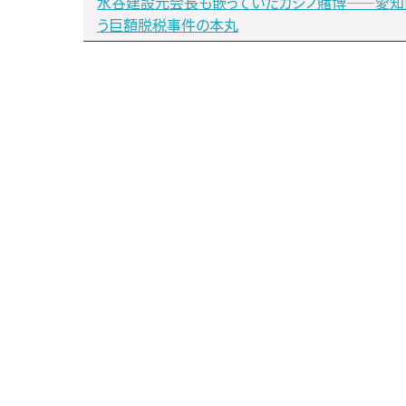
水谷建設元会長も嵌っていたカジノ賭博――愛知
う巨額脱税事件の本丸