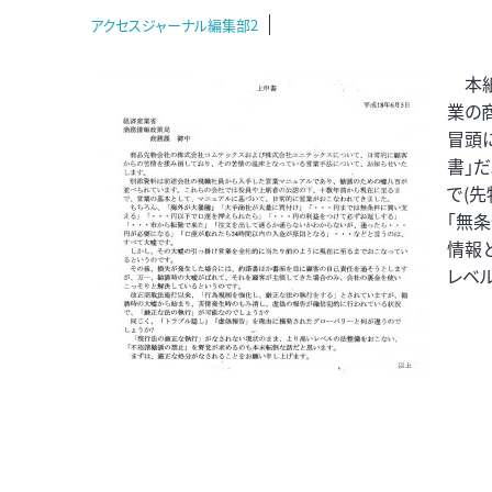
アクセスジャーナル編集部2
本紙
業の
冒頭
書」
で(
「無
情報
レベ