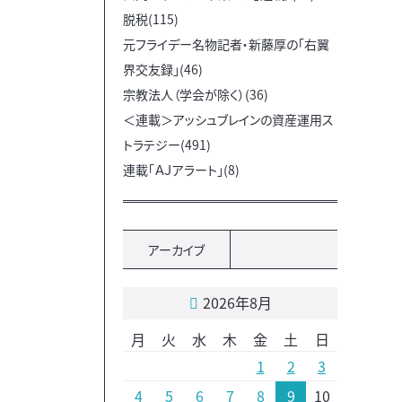
脱税(115)
元フライデー名物記者・新藤厚の「右翼
界交友録」(46)
宗教法人（学会が除く）(36)
＜連載＞アッシュブレインの資産運用ス
トラテジー(491)
連載「ＡＪアラート」(8)
アーカイブ
2026年8月
月
火
水
木
金
土
日
1
2
3
4
5
6
7
8
9
10