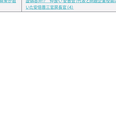
県警が狙
虚偽答弁!? 仲良く「安晋会」代表と問題企業役員
いた安倍晋三官房長官（４）