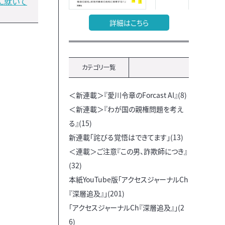
に就いて
詳細はこちら
カテゴリ一覧
＜新連載＞『愛川令章のForcast AI』(8)
＜新連載＞『わが国の親権問題を考え
る』(15)
新連載「詫びる覚悟はできてます」(13)
＜連載＞ご注意『この男、詐欺師につき』
(32)
本紙YouTube版「アクセスジャーナルCh
『深層追及』」(201)
「アクセスジャーナルCh『深層追及』」(2
6)