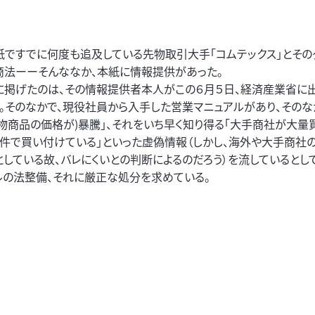
ですでに何度も追及している先物取引大手「コムテックス」とその
商法ーーそんななか、本紙に情報提供があった。
に掲げたのは、その情報提供者本人がこの６月５日、経済産業省に出
だ。そのなかで、現役社員から入手した営業マニュアルがあり、そのな
先物商品の価格が)暴騰」、それをいち早く知り得る「大手商社が大量買
条件で買い付けている」といった虚偽情報（しかし、海外や大手商社
としている故、バレにくいとの判断によるのだろう）を流しているとし
ルの法整備、それに厳正な処分を求めている。