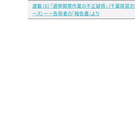
連載（６）「選挙開票作業の不正疑惑」（千葉県習
ース）ーー告発者の『報告書』より