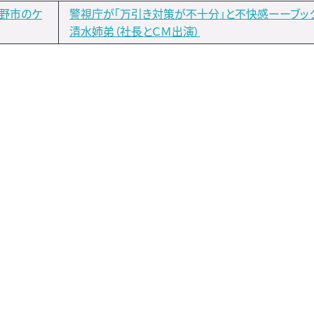
志野市のケ
警視庁が「万引き対策が不十分」と不快感ーーブッ
清水姉弟（社長とＣＭ出演）