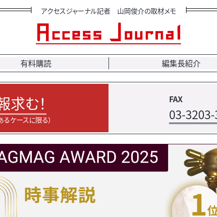
アクセスジャーナル記者 山岡俊介の取材メモ
有料購読
編集長紹介
報求む！
FAX
03-3203-
あるケースに限る）