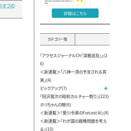
クオフの
詳細はこちら
カテゴリ一覧
「アクセスジャーナルCh『深層追及』」(2
6)
＜新連載＞「八神一清の予言される真
実」(4)
ピックアップ(7)
『田沢竜次の昭和カルチャー甦り』(223)
ホリちゃんの眼(6)
＜新連載＞『愛川令章のForcast AI』(8)
＜新連載＞『わが国の親権問題を考え
る』(15)