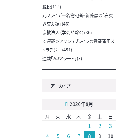
脱税(115)
元フライデー名物記者・新藤厚の「右翼
界交友録」(46)
宗教法人（学会が除く）(36)
＜連載＞アッシュブレインの資産運用ス
トラテジー(491)
連載「ＡＪアラート」(8)
アーカイブ
2026年8月
月
火
水
木
金
土
日
1
2
3
4
5
6
7
8
9
10