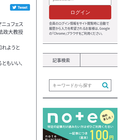
ログイン
マニュフェス
会員のログイン情報をサイト閲覧時に自動で
履歴から入力を希望されるお客様は、Google
仁法政大教授
の『Chrome』ブラウザをご利用ください。
知れようと
記事検索
るともいい、