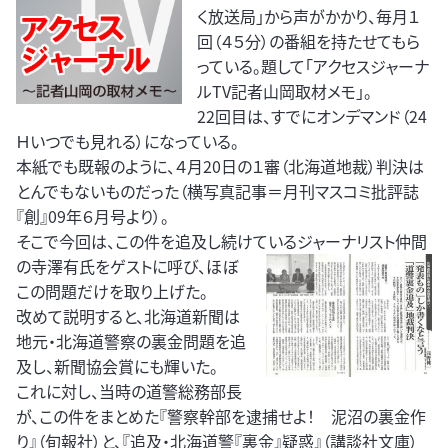
く放送局」から声がかかり、毎月１
回（４５分）の番組を持たせてもら
っている。題して「アクセスジャーナ
ルTV記者山岡取材メモ」。
22回目は、すでにオンデマンド（24
Ｈいつでも見れる）になっている。
本紙でも既報のように、４月20日の１審（北海道地裁）判決は
とんでもないものだった（横写真記事＝月刊マスコミ批評誌
『創』09年６月号より）。
そこで今回は、この件を追及し続けているジャーナリスト仲間
の寺澤有氏
をゲストに呼び、ほぼ
この問題だけを取り上げた。
改めて説明すると、北海道新聞は
地元・北海道警察の裏金問題を追
及し、新聞協会賞にも輝いた。
これに対し、当時の道警総務部長
が、この件をまとめた『警察幹部を逮捕せよ！ 泥沼の裏金作
り』（旬報社）と、『追及・北海道警『裏金』疑惑』（講談社文庫）