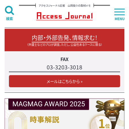
アクセスジャーナル記者 山岡俊介の取材メモ
検索
MENU
内部・外部告発、情報求む！
（弁護士などのプロが調査。ただし、公益性あるケースに限る）
FAX
03-3203-3018
メールはこちらから »