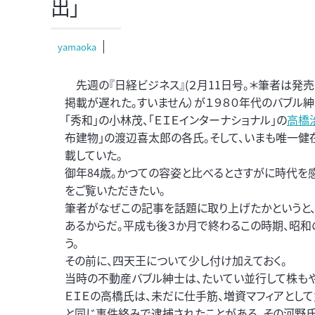
出」
yamaoka
先週の『日経ビジネス』(２月11日号。＊筆者は発
掲載が遅れた。すいません）が１９８０年代のバブル紳
「秀和｣の小林茂、「ＥＩＥインターナショナル」の
高橋
布建物」の渡辺喜太郎の各氏。そして、いまも唯一
載していた。
御年84歳。かつての容姿と比べるとさすがに時代を
をご覧いただきたい。
筆者がなぜこの記事を話題に取り上げたかというと
あるからだ。平成も後３か月で終わるこの時期、昭和
う。
その前に、四天王について少し付け加えておく。
当時の不動産バブル紳士は、たいてい並行して株もや
ＥＩＥの高橋氏は、未だに仕手筋、増資マフィアとし
と同じ事件絡みで逮捕されたことがある。その河野氏