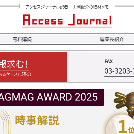
アクセスジャーナル記者 山岡俊介の取材メモ
有料購読
編集長紹介
報求む！
FAX
03-3203-
あるケースに限る）