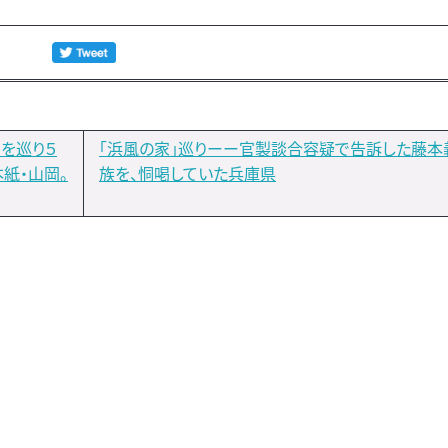
を巡り５
「浜風の家」巡りーー官製談合容疑で告訴した藤本
本紙・山岡。
族を、恫喝していた兵庫県