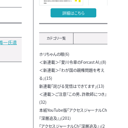
詳細はこちら
カテゴリ一覧
義一氏遺
ホリちゃんの眼(6)
＜新連載＞『愛川令章のForcast AI』(8)
＜新連載＞『わが国の親権問題を考え
る』(15)
新連載「詫びる覚悟はできてます」(13)
＜連載＞ご注意『この男、詐欺師につき』
(32)
本紙YouTube版「アクセスジャーナルCh
『深層追及』」(201)
「アクセスジャーナルCh『深層追及』」(2