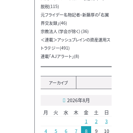
脱税(115)
元フライデー名物記者・新藤厚の「右翼
界交友録」(46)
宗教法人（学会が除く）(36)
＜連載＞アッシュブレインの資産運用ス
トラテジー(491)
連載「ＡＪアラート」(8)
アーカイブ
2026年8月
月
火
水
木
金
土
日
1
2
3
4
5
6
7
8
9
10