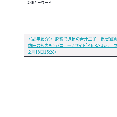
関連キーワード
＜記事紹介＞「脱税で逮捕の青汁王子 仮想通貨
億円の被害も？」（ニュースサイト「ＡＥＲＡｄｏｔ」。
２月18日15:28）