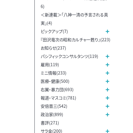
6)
＜新連載＞「八神一清の予言される真
実」(4)
ピックアップ(7)
『田沢竜次の昭和カルチャー甦り』(223)
お知らせ(237)
パシフィックコンサルタンツ(119)
雇用(119)
ミニ情報(233)
医療・健康(500)
右翼・暴力団(693)
報道・マスコミ(781)
安倍晋三(542)
政治家(899)
書評(271)
サラ金(200)