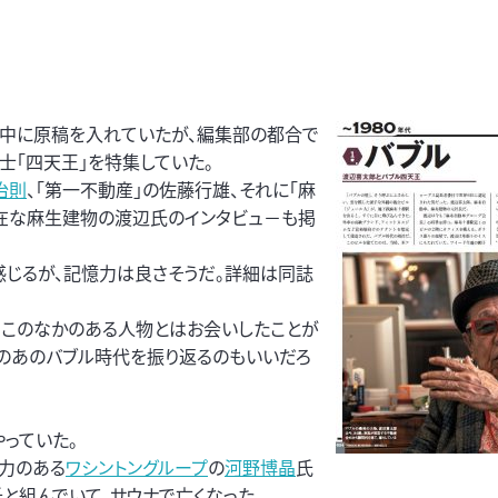
売中に原稿を入れていたが、編集部の都合で
士「四天王」を特集していた。
治則
、「第一不動産」の佐藤行雄、それに「麻
健在な麻生建物の渡辺氏のインタビュ－も掲
感じるが、記憶力は良さそうだ。詳細は同誌
、このなかのある人物とはお会いしたことが
のあのバブル時代を振り返るのもいいだろ
っていた。
て力のある
ワシントングループ
の
河野博晶
氏
と組んでいて、サウナで亡くなった。