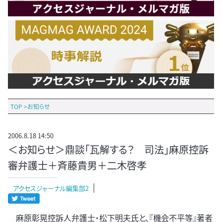
TOP
>
お知らせ
2006.8.18 14:50
＜お知らせ＞鼎談「瓦解する？ 司法」麻原控訴
審弁護士＋斉藤貴男＋二木啓孝
アクセスジャーナル編集部2
麻原彰晃控訴人弁護士・松下明夫氏と、『機会不平等』著者