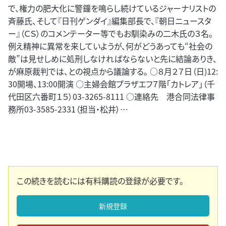
で、権力の肥大化に警鐘を鳴らし続けているジャーナリストの
斉藤氏、そして『日刊ゲンダイ』編集部長で、『朝日ニュースタ
ー』（ＣＳ）のコメンテーター等でもお馴染みの二木氏の３名。
例え精神に異常を来していようが、何がどうあっても“社会の
敵”は見せしめに処刑しなければならないと先に結論ありき、
が麻原裁判では、との視点から議論する。 ○８月２７日（日)12:
30開場、13:00開演 ○主婦会館プラザエフ７階「カトレア」（千
代田区六番町１５）03-3265-8111 ○連絡先 港合同法律事
務所03-3585-2331（担当・松井）…
この続きを読むには有料購読の登録が必要です。
新規登録