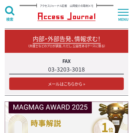
アクセスジャーナル記者 山岡俊介の取材メモ
検索
MENU
内部・外部告発、情報求む！
（弁護士などのプロが調査。ただし、公益性あるケースに限る）
FAX
03-3203-3018
メールはこちらから »