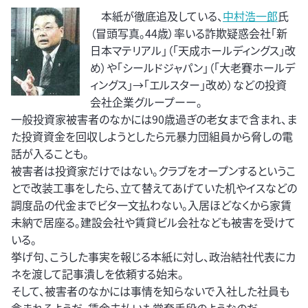
本紙が徹底追及している、
中村浩一郎
氏
（冒頭写真。44歳）率いる詐欺疑惑会社「新
日本マテリアル」（「天成ホールディングス」改
め）や「シールドジャパン」（「大老賽ホールデ
ィングス」→「エルスター」改め）などの投資
会社企業グループーー。
一般投資家被害者のなかには90歳過ぎの老女まで含まれ、ま
た投資資金を回収しようとしたら元暴力団組員から脅しの電
話が入ることも。
被害者は投資家だけではない。クラブをオープンするというこ
とで改装工事をしたら、立て替えてあげていた机やイスなどの
調度品の代金までビタ一文払わない。入居ほどなくから家賃
未納で居座る。建設会社や賃貸ビル会社なども被害を受けて
いる。
挙げ句、こうした事実を報じる本紙に対し、政治結社代表にカ
ネを渡して記事潰しを依頼する始末。
そして、被害者のなかには事情を知らないで入社した社員も