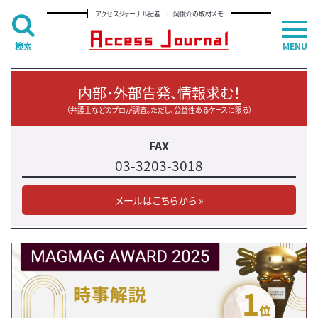
アクセスジャーナル記者 山岡俊介の取材メモ
検索
MENU
内部・外部告発、情報求む！
（弁護士などのプロが調査。ただし、公益性あるケースに限る）
FAX
03-3203-3018
メールはこちらから »