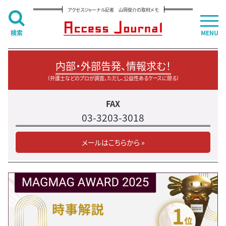
アクセスジャーナル記者 山岡俊介の取材メモ
検索
MENU
内部・外部告発、情報求む！
（弁護士などのプロが調査。ただし、公益性あるケースに限る）
FAX
03-3203-3018
メールはこちらから »