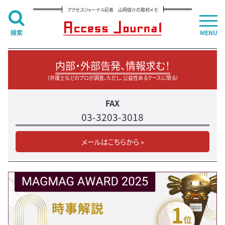
アクセスジャーナル記者 山岡俊介の取材メモ
検索
MENU
内部・外部告発、情報求む！
（弁護士などのプロが調査。ただし、公益性あるケースに限る）
FAX
03-3203-3018
メールはこちらから »