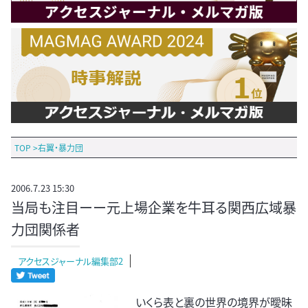
TOP
>
右翼・暴力団
2006.7.23 15:30
当局も注目ーー元上場企業を牛耳る関西広域暴
力団関係者
アクセスジャーナル編集部2
いくら表と裏の世界の境界が曖昧