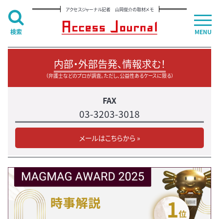
アクセスジャーナル記者 山岡俊介の取材メモ
検索
MENU
内部・外部告発、情報求む！
（弁護士などのプロが調査。ただし、公益性あるケースに限る）
FAX
03-3203-3018
メールはこちらから »