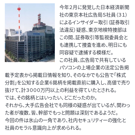
今年２月に発覚した日本経済新聞
社の東京本社広告局Ｓ社員（３１）
によるインサイダー取引（証券取引
法違反）疑惑、東京地検特捜部は
この間、証券取引等監視委員会と
も連携して捜査を進め、明日にも
同容疑で逮捕する模様だ。
この社員、広告局で共有している
パソコンの上場企業の法定公告掲
載予定表から掲載日情報を知り、そのなかでも公告で「株式
分割」を公知する企業６銘柄を掲載直前に購入し、高値で売り
抜けて、計３０００万円以上の利益を得ていたとされる。
では、その銘柄とはいったい、どこだったのか。
それから、大手広告会社でも同様の疑惑が出ているが、関わっ
た者が複数、皆、幹部でもっと問題は深刻であるようだ。
今回の件は氷山の一角であり、社内セキュリティーの強化と
社員のモラル意識向上が求められる。