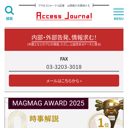
アクセスジャーナル記者 山岡俊介の取材メモ
検索
MENU
内部・外部告発、情報求む！
（弁護士などのプロが調査。ただし、公益性あるケースに限る）
FAX
03-3203-3018
メールはこちらから »