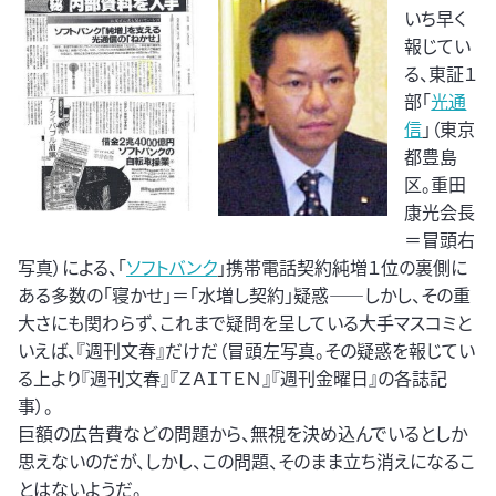
いち早く
報じてい
る、東証１
部「
光通
信
」（東京
都豊島
区。重田
康光会長
＝冒頭右
写真）による、「
ソフトバンク
」携帯電話契約純増１位の裏側に
ある多数の「寝かせ」＝「水増し契約」疑惑――しかし、その重
大さにも関わらず、これまで疑問を呈している大手マスコミと
いえば、『週刊文春』だけだ（冒頭左写真。その疑惑を報じてい
る上より『週刊文春』『ＺＡＩＴＥＮ』『週刊金曜日』の各誌記
事）。
巨額の広告費などの問題から、無視を決め込んでいるとしか
思えないのだが、しかし、この問題、そのまま立ち消えになるこ
とはないようだ。