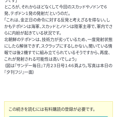
うです」
ところが、それからほどなくして今回のスカッドやノドンで６
発、テポドン１発の発射だというのだ。
「これは、金正日の命令に対する反発と考えざるを得ない。し
かもテポドンは海軍、スカッドとノドンは陸軍主導で、軍内でさ
らに内紛が起きている状況です。
北朝鮮のテポドンは、技術力が劣っているため、一度発射状態
にしたら解体できず、スクラップにするしかない。聞いている情
報では後２機すでに組み立てられているそうですから、再度、
これが発射される可能性は高いでしょう」
（図は『サンデー毎日』７月２３日号１４６頁より。写真は本日の
『夕刊フジ』一面）
この続きを読むには有料購読の登録が必要です。