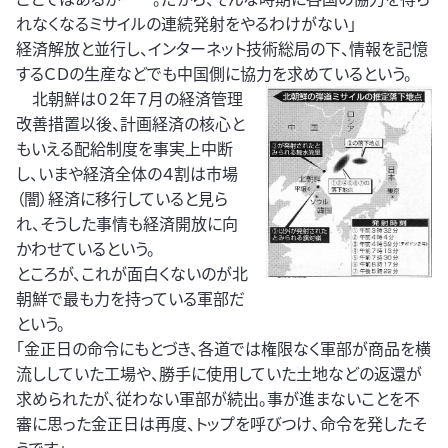
れなくなるミサイルの連続発射をやるわけがない」
経済解放と並行し、インターネット技術総局の下、情報を記憶
するＣＤの生産などでも中国側に協力を求めているという。
北朝鮮は０２年７月の経済管理
改善措置以後、計画経済の核心と
もいえる配給制度を事実上中断
し、いまや経済全体の４割は市場
（闇）経済に移行していると見ら
れ、そうした事情も経済開放に向
かわせているという。
ところが、これが面白くないのが北
朝鮮で最も力を持っている軍部だ
という。
「金正日の命令にもとづき、各道では権限なく軍部が商品を横
流ししていた工場や、勝手に使用していた土地などの返還が
求められたが、従わない軍部が続出。事が進まないことを不
審に思った金正日は再度、トップを呼びつけ､命令を発したそ