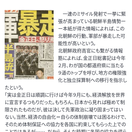
一連のミサイル発射で一挙に緊
張が高まっている朝鮮半島情勢ー
ー本紙が得た情報によれば、この
北朝鮮の行動、軍部が暴走した可
能性が高いという。
北朝鮮政府高官にも繋がる情報
筋によれば、金正日総書記は今年
２月、わが国の都道府県に当たる
９道のトップを呼び、地方の権限強
化と独立採算制への移行を指示し
たという。
「実は金正日は順調に行けば今年９月にも、経済解放を世界
に宣言するつもりだった。もちろん、日本から見れば極めて制
限されたものだが、彼は決して先軍政治に凝り固まってはい
ない。当然、経済の自由化＝自らの体制崩壊では困るわけで、
そのため体制保証への協力を各国に約束してもらった上での
ことではあるが……。だから、そんな時期に各国の協力を得ら