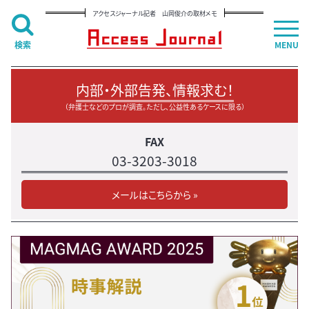
アクセスジャーナル記者 山岡俊介の取材メモ
検索
MENU
内部・外部告発、情報求む！
（弁護士などのプロが調査。ただし、公益性あるケースに限る）
FAX
03-3203-3018
メールはこちらから »