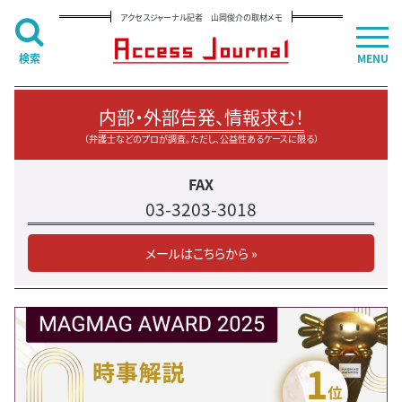
アクセスジャーナル記者 山岡俊介の取材メモ
検索
MENU
内部・外部告発、情報求む！
（弁護士などのプロが調査。ただし、公益性あるケースに限る）
FAX
03-3203-3018
メールはこちらから »