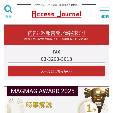
アクセスジャーナル記者 山岡俊介の取材メモ
検索
MENU
内部・外部告発、情報求む！
（弁護士などのプロが調査。ただし、公益性あるケースに限る）
FAX
03-3203-3018
メールはこちらから »