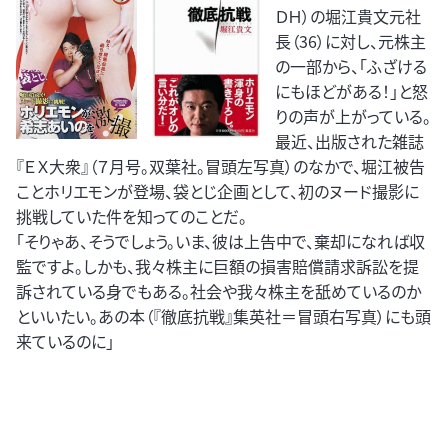
ＤＨ）の堀江貴文元社
長（36）に対し、元株主
の一部から、「ふざける
にもほどがある！」と怒
りの声が上がっている。
最近、出版された雑誌
『ＥＸ大衆』（７月号。双葉社。冒頭左写真）のなかで、堀江被告
ことホリエモンが登場、袋とじ企画として、初のヌード撮影に
挑戦していた件を知ってのことだ。
「そりゃあ、そうでしょう。いま、彼は上告中で、棄却になれば収
監ですよ。しかも、我々株主に巨額の損害賠償請求訴訟を提
訴されている身でもある。社会や我々株主を舐めているのか
といいたい。あの本（『徹底抗戦』集英社＝冒頭右写真）にも頭
来ているのに」