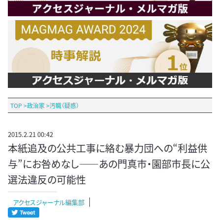
TOP
>
政治家
>
汚職（疑惑）
2015.2.21 00:42
本紙追及の公共工事に絡む暴力団への“利益供
与”にお咎めなし――あの門真市・園部市長に公
選法違反の可能性
アクセスジャーナル編集部