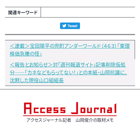
関連キーワード
＜連載＞宝田陽平の兜町アンダーワールド（４６３）｢東理
株価急騰の怪｣
＜報告とお知らせ＞対「週刊報道サイト」記事削除仮処
分――｢カネなどもらってない！」との本紙・山岡抗議に、
沈黙した現役山口組組長
アクセスジャーナル記者 山岡俊介の取材メモ