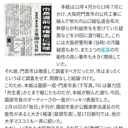
本紙は12年４月から13年７月に
かけ、大阪府門真市の公共工事に
絡んで地元の山口組弘道会系元
幹部らが利益供与を受けていた疑
惑などを20回に渡り報じた。これ
には大阪府警刑事（当時）の汚職
疑惑もあり、また２つの
冤罪
の可
能性の高い事件も大きく関係して
いた。
それ故、門真市は徹底して調査すべきだったが、市はまったく
というほど調査をせず、問題なしと結論づけた。
このため、本紙は園部一成・門真市長（下写真。76）は暴力団
「共生者」かとまで報じたものだが、本紙が睨んだ通り、今回、
園部市長のダーティーさの一面がハッキリ表面化した。
２月16日の｢毎日」夕刊が、園部市長が公職選挙法違反の可
能性があると大きく報道（冒頭写真）。翌17日朝刊では、他の
大手マスコミも一斉に続いた。