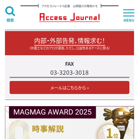
アクセスジャーナル記者 山岡俊介の取材メモ
検索
MENU
内部・外部告発、情報求む！
（弁護士などのプロが調査。ただし、公益性あるケースに限る）
FAX
03-3203-3018
メールはこちらから »