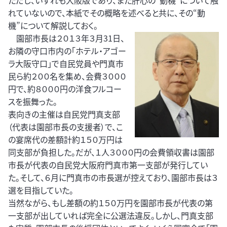
ただし、いずれも大阪版であり、また肝心の“動機”について触
れていないので、本紙でその概略を述べると共に、その“動
機”について解説しておく。
園部市長は２０１３年３月31日、
お隣の守口市内の「ホテル・アゴー
ラ大阪守口」で自民党員や門真市
民ら約２００名を集め、会費３０００
円で、約８０００円の洋食フルコー
スを振舞った。
表向きの主催は自民党門真支部
（代表は園部市長の支援者）で、こ
の宴席代の差額計約１５０万円は
同支部が負担した。だが、１人３０００円の会費領収書は園部
市長が代表の自民党大阪府門真市第一支部が発行してい
た。そして、６月に門真市の市長選が控えており、園部市長は３
選を目指していた。
当然ながら、もし差額の約１５０万円を園部市長が代表の第
一支部が出していれば完全に公選法違反。しかし、門真支部