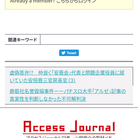
Already a member?
こちらからログイン
関連キーワード
虚偽答弁!? 仲良く「安晋会」代表と問題企業役員に就
いていた安倍晋三官房長官（３）
鹿砦社名誉毀損事件ーーパチスロ大手「アルゼ」記事の
真実性を判断しなかった不可解判決
アクセスジャーナル記者 山岡俊介の取材メモ