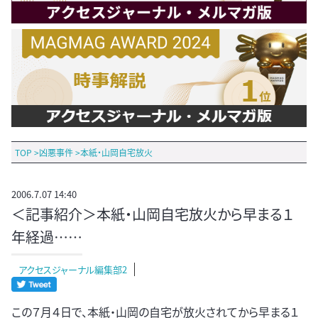
TOP
>
凶悪事件
>
本紙・山岡自宅放火
2006.7.07 14:40
＜記事紹介＞本紙・山岡自宅放火から早まる１
年経過……
アクセスジャーナル編集部2
この７月４日で、本紙・山岡の自宅が放火されてから早まる１