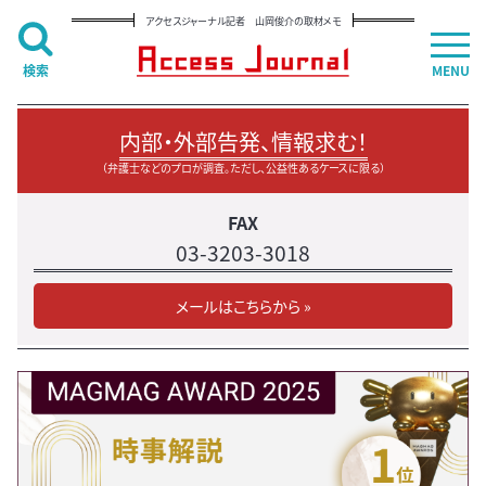
アクセスジャーナル記者 山岡俊介の取材メモ
検索
MENU
内部・外部告発、情報求む！
（弁護士などのプロが調査。ただし、公益性あるケースに限る）
FAX
03-3203-3018
メールはこちらから »