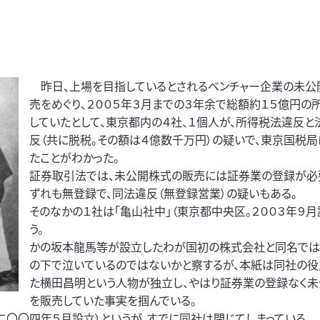
昨日、上場を目指しているとされるベンチャー企業の未公
売をめぐり、２００５年３月までの３年余で総額約１５億円の
していたとして、東京都内の４社、１個人が、所得税法違反と
反（共に脱税。その額は４億数千万円）の疑いで、東京国税
たことがわかった。
証券取引法では、未公開株式の販売には証券業の登録が必
ずれも無登録で、同法違反（無登録営業）の疑いもある。
そのなかの１社は「亀山社中」（東京都中央区。２００３年９月
う。
かの坂本龍馬等が設立したわが国初の株式会社と同名では
の下で泣いているのではないかと察するが、本紙は同社の役
た横田昌明という人物が独立し、やはり証券業の登録なく
を販売していた事実を掴んでいる。
二〇〇四年５月設立）というが、すでに同社は閉じてしまっている。