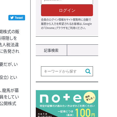
ログイン
会員のログイン情報をサイト閲覧時に自動で
履歴から入力を希望されるお客様は、Google
の『Chrome』ブラウザをご利用ください。
開株式の販
所得隠しを
法人税法違
記事検索
局に告発され
要だが、い
設立）とい
、龍馬が墓
員をしてい
未公開株式