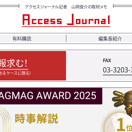
アクセスジャーナル記者 山岡俊介の取材メモ
有料購読
編集長紹介
報求む！
FAX
03-3203-
あるケースに限る）