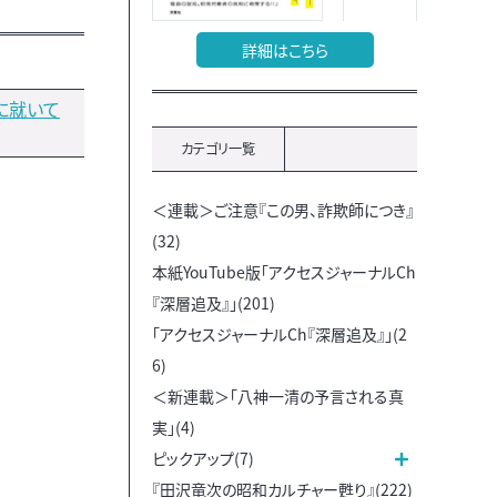
詳細はこちら
に就いて
カテゴリ一覧
＜連載＞ご注意『この男、詐欺師につき』
(32)
本紙YouTube版「アクセスジャーナルCh
『深層追及』」(201)
「アクセスジャーナルCh『深層追及』」(2
6)
＜新連載＞「八神一清の予言される真
実」(4)
ピックアップ(7)
『田沢竜次の昭和カルチャー甦り』(222)