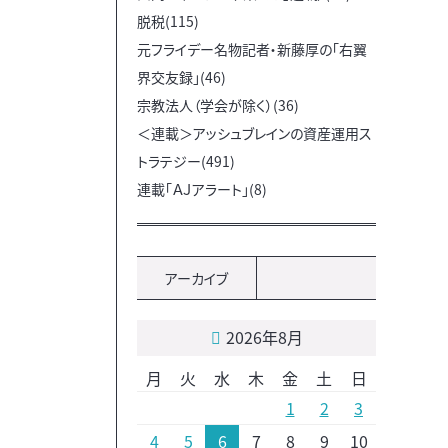
脱税(115)
元フライデー名物記者・新藤厚の「右翼
界交友録」(46)
宗教法人（学会が除く）(36)
＜連載＞アッシュブレインの資産運用ス
トラテジー(491)
連載「ＡＪアラート」(8)
アーカイブ
2026年8月
月
火
水
木
金
土
日
1
2
3
4
5
6
7
8
9
10