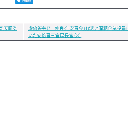
楽天証券
虚偽答弁!? 仲良く「安晋会」代表と問題企業役員
いた安倍晋三官房長官（３）