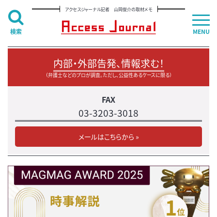
アクセスジャーナル記者 山岡俊介の取材メモ
検索
MENU
内部・外部告発、情報求む！
（弁護士などのプロが調査。ただし、公益性あるケースに限る）
FAX
03-3203-3018
メールはこちらから »