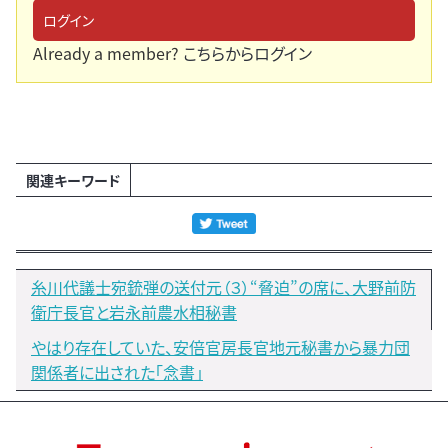
ログイン
Already a member?
こちらからログイン
関連キーワード
糸川代議士宛銃弾の送付元（３）“脅迫”の席に、大野前防
衛庁長官と岩永前農水相秘書
やはり存在していた、安倍官房長官地元秘書から暴力団
関係者に出された「念書」