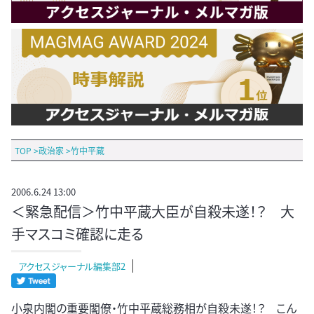
TOP
>
政治家
>
竹中平蔵
2006.6.24 13:00
＜緊急配信＞竹中平蔵大臣が自殺未遂！？ 大
手マスコミ確認に走る
アクセスジャーナル編集部2
小泉内閣の重要閣僚・竹中平蔵総務相が自殺未遂！？ こん