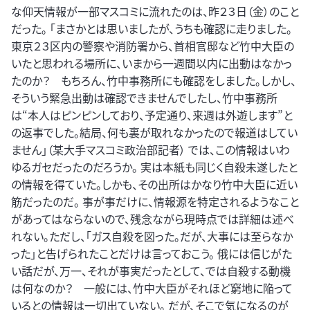
な仰天情報が一部マスコミに流れたのは、昨２３日（金）のこと
だった。 「まさかとは思いましたが、うちも確認に走りました。
東京２３区内の警察や消防署から、首相官邸など竹中大臣の
いたと思われる場所に、いまから一週間以内に出動はなかっ
たのか？ もちろん、竹中事務所にも確認をしました。しかし、
そういう緊急出動は確認できませんでしたし、竹中事務所
は“本人はピンピンしており、予定通り、来週は外遊します”と
の返事でした。結局、何も裏が取れなかったので報道はしてい
ません」（某大手マスコミ政治部記者） では、この情報はいわ
ゆるガセだったのだろうか。 実は本紙も同じく自殺未遂したと
の情報を得ていた。しかも、その出所はかなり竹中大臣に近い
筋だったのだ。 事が事だけに、情報源を特定されるようなこと
があってはならないので、残念ながら現時点では詳細は述べ
れない。ただし、「ガス自殺を図った。だが、大事には至らなか
った」と告げられたことだけは言っておこう。 俄には信じがた
い話だが、万一、それが事実だったとして、では自殺する動機
は何なのか？ 一般には、竹中大臣がそれほど窮地に陥って
いるとの情報は一切出ていない。 だが、そこで気になるのが