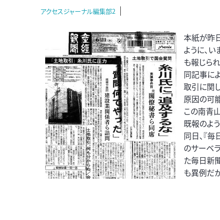
アクセスジャーナル編集部2
本紙が昨
ように、い
も報じられ
同記事に
取引に関し
原因の可能
この南青
既報のよ
同日、『毎
のサーベ
た毎日新聞
も異例だが