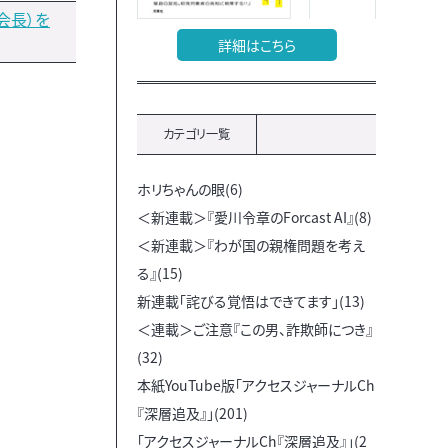
会長）を
詳細はこちら
カテゴリ一覧
ホリちゃんの眼(6)
＜新連載＞『愛川令章のForcast AI』(8)
＜新連載＞『わが国の親権問題を考え
る』(15)
新連載「詫びる覚悟はできてます」(13)
＜連載＞ご注意『この男、詐欺師につき』
(32)
本紙YouTube版「アクセスジャーナルCh
『深層追及』」(201)
「アクセスジャーナルCh『深層追及』」(2