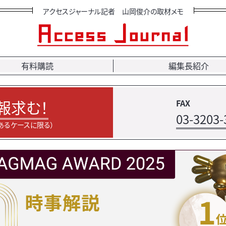
アクセスジャーナル記者 山岡俊介の取材メモ
有料購読
編集長紹介
報求む！
FAX
03-3203-
あるケースに限る）