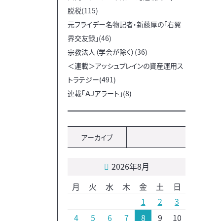
脱税(115)
元フライデー名物記者・新藤厚の「右翼
界交友録」(46)
宗教法人（学会が除く）(36)
＜連載＞アッシュブレインの資産運用ス
トラテジー(491)
連載「ＡＪアラート」(8)
アーカイブ
2026年8月
月
火
水
木
金
土
日
1
2
3
4
5
6
7
8
9
10