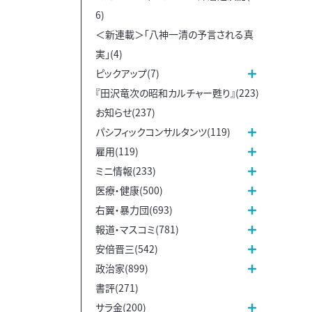
6)
＜新連載＞「八神一清の予言される真
実」(4)
ピックアップ(7)
『田沢竜次の昭和カルチャー甦り』(223)
お知らせ(237)
パシフィックコンサルタンツ(119)
雇用(119)
ミニ情報(233)
医療・健康(500)
右翼・暴力団(693)
報道・マスコミ(781)
安倍晋三(542)
政治家(899)
書評(271)
サラ金(200)