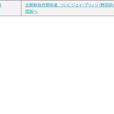
様
北朝鮮政府関係者、ついにジェイ・ブリッジ（野田前
提訴へ