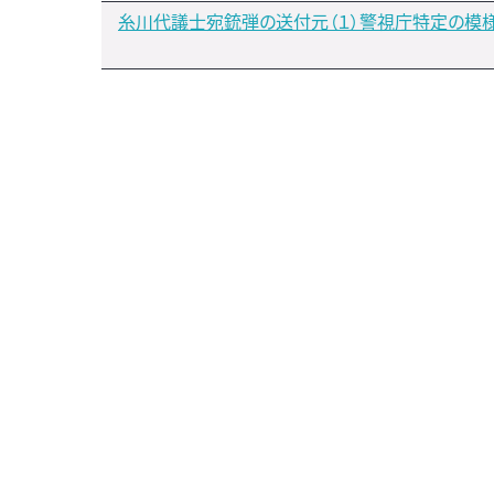
糸川代議士宛銃弾の送付元（１）警視庁特定の模