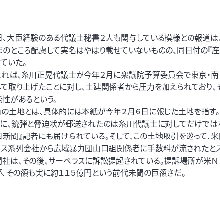
日、大臣経験のある代議士秘書２人も関与している模様との報道は
まのところ配慮して実名はやはり載せていないものの、同日付の『産
ていた。
よれば、糸川正晃代議士が今年２月に衆議院予算委員会で東京・南
て取り上げたことに対し、土建関係者から圧力を加えられており、
性があるという。
山の土地とは、具体的には本紙が今年２月６日に報じた土地を指す。
うに、銃弾と脅迫状が郵送されたのは糸川代議士に対してだけでは
日新聞』記者にも届けられている。そして、この土地取引を巡って、米
ラス系列会社から広域暴力団山口組関係者に手数料が流されたと
社は、その後、サーベラスに訴訟提起されている。提訴場所が米Ｎ
、その額も実に約１１５億円という前代未聞の巨額さだ。