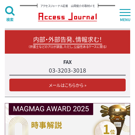
アクセスジャーナル記者 山岡俊介の取材メモ
検索
MENU
内部・外部告発、情報求む！
（弁護士などのプロが調査。ただし、公益性あるケースに限る）
FAX
03-3203-3018
メールはこちらから »