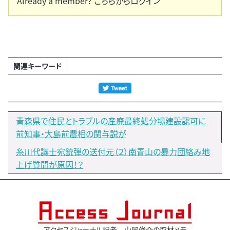
Already a member?
こちらからログイン
関連キーワード
青森県で住民とトラブルの産廃最終処分場建設認可に
前知事・大島前農相の関与説が
糸川代議士宛銃弾の送付元（２）南青山の暴力団絡み地
上げ質問が原因！？
アクセスジャーナル記者 山岡俊介の取材メモ