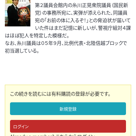
第２議員会館内の糸川正晃衆院議員（国民新
党）の事務所宛に、実弾が添えられた、同議員
宛の「お前の体に入るぞ！」との脅迫状が届いて
いた件はまだ記憶に新しいが、警視庁組対４課
はほぼ犯人を特定した模様だ。
なお、糸川議員は０５年９月、比例代表・北陸信越ブロックで
初当選している。
この続きを読むには有料購読の登録が必要です。
新規登録
ログイン