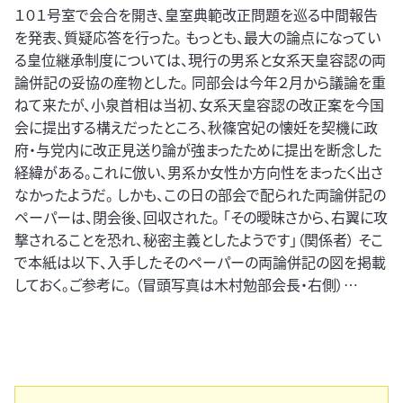
１０１号室で会合を開き、皇室典範改正問題を巡る中間報告
を発表、質疑応答を行った。 もっとも、最大の論点になってい
る皇位継承制度については、現行の男系と女系天皇容認の両
論併記の妥協の産物とした。 同部会は今年２月から議論を重
ねて来たが、小泉首相は当初、女系天皇容認の改正案を今国
会に提出する構えだったところ、秋篠宮妃の懐妊を契機に政
府・与党内に改正見送り論が強まったために提出を断念した
経緯がある。これに倣い、男系か女性か方向性をまったく出さ
なかったようだ。 しかも、この日の部会で配られた両論併記の
ペーパーは、閉会後、回収された。 「その曖昧さから、右翼に攻
撃されることを恐れ、秘密主義としたようです」（関係者） そこ
で本紙は以下、入手したそのペーパーの両論併記の図を掲載
しておく。ご参考に。 （冒頭写真は木村勉部会長・右側）…