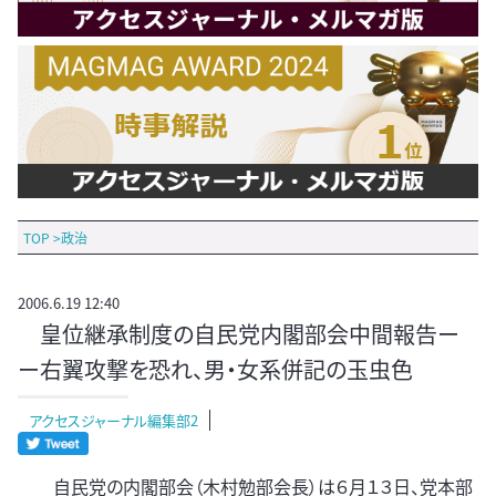
TOP
>
政治
2006.6.19 12:40
皇位継承制度の自民党内閣部会中間報告ー
ー右翼攻撃を恐れ、男・女系併記の玉虫色
アクセスジャーナル編集部2
自民党の内閣部会（木村勉部会長）は６月１３日、党本部