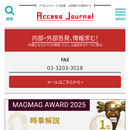
アクセスジャーナル記者 山岡俊介の取材メモ
検索
MENU
内部・外部告発、情報求む！
（弁護士などのプロが調査。ただし、公益性あるケースに限る）
FAX
03-3203-3018
メールはこちらから »