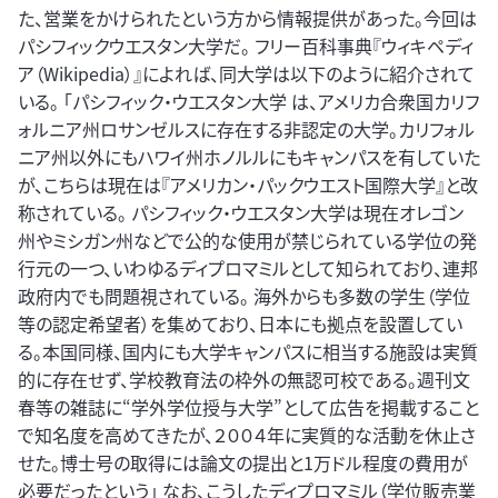
た、営業をかけられたという方から情報提供があった。今回は
パシフィックウエスタン大学だ。 フリー百科事典『ウィキペディ
ア（Wikipedia）』によれば、同大学は以下のように紹介されて
いる。 「パシフィック・ウエスタン大学 は、アメリカ合衆国カリフ
ォルニア州ロサンゼルスに存在する非認定の大学。カリフォル
ニア州以外にもハワイ州ホノルルにもキャンパスを有していた
が、こちらは現在は『アメリカン・パックウエスト国際大学』と改
称されている。 パシフィック・ウエスタン大学は現在オレゴン
州やミシガン州などで公的な使用が禁じられている学位の発
行元の一つ、いわゆるディプロマミルとして知られており、連邦
政府内でも問題視されている。 海外からも多数の学生（学位
等の認定希望者）を集めており、日本にも拠点を設置してい
る。本国同様、国内にも大学キャンパスに相当する施設は実質
的に存在せず、学校教育法の枠外の無認可校である。週刊文
春等の雑誌に“学外学位授与大学”として広告を掲載すること
で知名度を高めてきたが、２００４年に実質的な活動を休止さ
せた。博士号の取得には論文の提出と1万ドル程度の費用が
必要だったという」 なお、こうしたディプロマミル（学位販売業