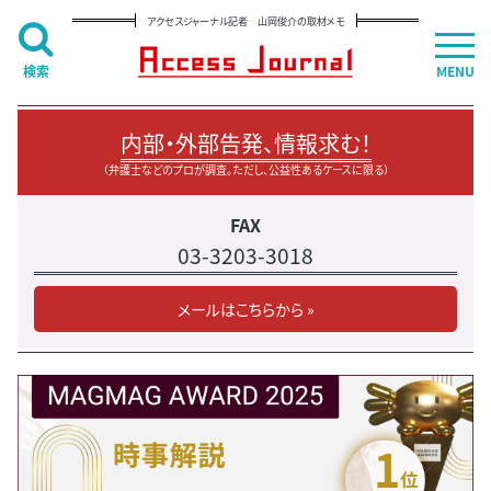
アクセスジャーナル記者 山岡俊介の取材メモ
検索
MENU
内部・外部告発、情報求む！
（弁護士などのプロが調査。ただし、公益性あるケースに限る）
FAX
03-3203-3018
メールはこちらから »