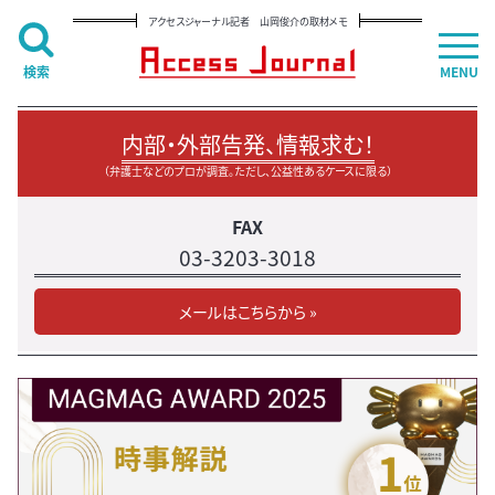
アクセスジャーナル記者 山岡俊介の取材メモ
検索
MENU
内部・外部告発、情報求む！
（弁護士などのプロが調査。ただし、公益性あるケースに限る）
FAX
03-3203-3018
メールはこちらから »