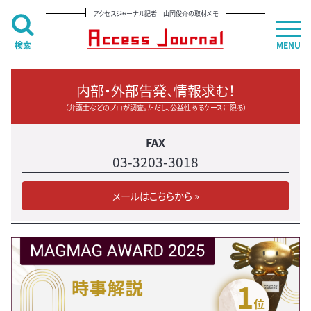
アクセスジャーナル記者 山岡俊介の取材メモ
検索
MENU
内部・外部告発、情報求む！
（弁護士などのプロが調査。ただし、公益性あるケースに限る）
FAX
03-3203-3018
メールはこちらから »