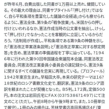
が昨年６月、自費出版した同書が１万冊以上売れ、健闘してい
る。 その最大の理由は、同書サブタイトル「『押し付け』ではな
く、自ら平和条項を豊富化した議論の全経過」からも察せられ
るように、憲法全体、第９条の「戦争放棄」も、米国からの押し
付けといわれるなか、憲法作成当時の公文書を抽出し、けっし
て「押し付け」でなかったことを客観的に立証しているからだ
ろう。 ?法制局が作成し、平和条項である第９条の神髄を示し
た「憲法改正草案逐条説明」と「憲法改正草案に対する想定問
答」を含め、憲法草案の準備過程を丁寧に辿っている。 ?１９４
６年に行われた第９０回帝国議会衆議院本会議、同憲法改正
委員会、同憲法改正案委員小委員会の速記録から、憲法９条
に関するすべての議論を忠実に再現している。 （プロフィール）
１９４２年東京生まれ。早稲田大卒。本来の研究テーマは１６?
１８世紀のロシア書籍文化史で、翻訳家。憲法９条のロシア語
訳を頼まれたことが契機となった。 Ｂ５判。１７２頁。定価５００
円。本の注文は岩田氏宅にＦＡＸ（０３?５３８６?１４９７）にて注
文のこと（ただし、午前８時から午後９時まで。また、１０冊単位
で厳守）。１冊のみの場合は、芳林堂書店高田馬場店４Ｆ（東